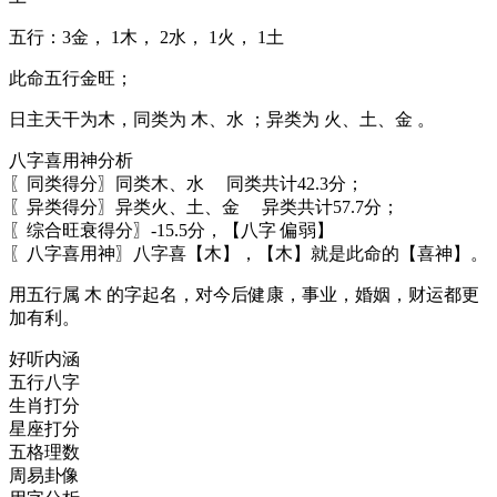
五行：
3金
，
1木
，
2水
，
1火
，
1土
此命五行金旺；
日主天干为木，同类为 木、水 ；异类为 火、土、金 。
八字喜用神分析
〖同类得分〗同类木、水 同类共计42.3分；
〖异类得分〗异类火、土、金 异类共计57.7分；
〖综合旺衰得分〗-15.5分，【八字 偏弱】
〖八字喜用神〗八字喜【木】，【木】就是此命的【喜神】。
用五行属
木
的字起名，对今后健康，事业，婚姻，财运都更
加有利。
好听内涵
五行八字
生肖打分
星座打分
五格理数
周易卦像