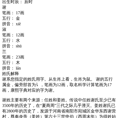
出生时辰：
辰时
谢
笔画：
17画
五行：
金
拼音：
xiè
淑
笔画：
12画
五行：
水
拼音：
shū
兰
笔画：
23画
五行：
木
拼音：
lán
姓氏解释
谢
系您指定的姓氏用字。从生肖上看，生肖为鼠。
谢
的五行
属
金
，偏旁部首为讠，笔画为12画，取名科学计算笔画为17
画，康熙字典对应的字为
谢
。
谢姓主要有两个来源：任姓和姜姓。传说中任姓谢氏至少已有
3500年的历史了，在“夏商周”三代之际几乎湮灭。姜姓谢氏已
有2800年的历史了，发源于河南省南阳市宛城区金华东西谢营
村，尊奉炎帝（姜姓）第六十三世申伯（西周末年）为得姓始