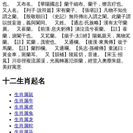
也。 又布名。【華陽國志】蘭干細布。蘭干，獠言紵也。
又人名。【列子·說符篇】宋有蘭子。【張堪註】凡物不知生
謂之蘭。【殷敬順曰】《史記》無符傳出入謂之闌。此蘭子謂
以技妄遊，義與闌同。 又姓。【通志·氏族略】漢有太守蘭
廣。 又萑蘭。【前漢·息夫躬傳】涕泣流兮萑蘭。【註】萑
蘭，淚闌干也。 又芄蘭。【揚子·太𤣥經】陽氣親天，萬物芄
蘭。【註】芄蘭，茂密也。 又通欄。【後漢·東夷傳】徙于
馬蘭。【註】蘭卽欄。 又通斕。【吳志·孫權傳】童謠曰：
黃金車，斑蘭耳。 又【韻補】陵延切，音連。【宋玉·招
䰟】川谷徑複流潺湲，光風轉蕙氾崇蘭，經堂入奧塵朱筵。
美好寓意
十二生肖起名
生肖属鼠
生肖属牛
生肖属虎
生肖属兔
生肖属龙
生肖属蛇
生肖属马