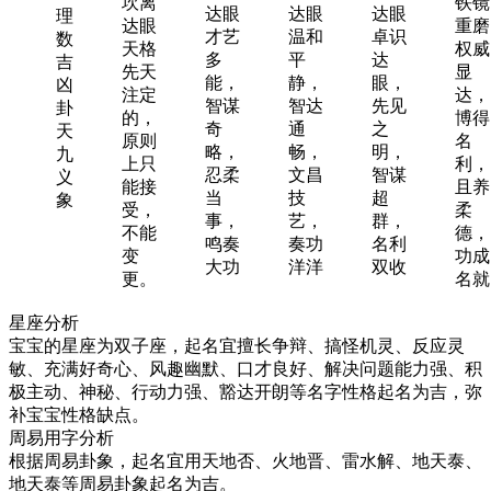
坎离
铁镜
达眼
达眼
达眼
理
达眼
重磨
才艺
温和
卓识
数
天格
权威
多
平
达
吉
先天
显
能，
静，
眼，
凶
注定
达，
智谋
智达
先见
卦
的，
博得
奇
通
之
天
原则
名
略，
畅，
明，
九
上只
利，
忍柔
文昌
智谋
义
能接
且养
当
技
超
象
受，
柔
事，
艺，
群，
不能
德，
鸣奏
奏功
名利
变
功成
大功
洋洋
双收
更。
名就
星座分析
宝宝的星座为双子座，起名宜擅长争辩、搞怪机灵、反应灵
敏、充满好奇心、风趣幽默、口才良好、解决问题能力强、积
极主动、神秘、行动力强、豁达开朗等名字性格起名为吉，弥
补宝宝性格缺点。
周易用字分析
根据周易卦象，起名宜用天地否、火地晋、雷水解、地天泰、
地天泰等周易卦象起名为吉。