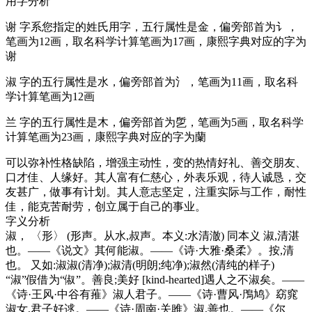
用字分析
谢
字系您指定的姓氏用字，五行属性是
金
，偏旁部首为讠，
笔画为12画，取名科学计算笔画为17画，康熙字典对应的字为
谢
淑
字的五行属性是
水
，偏旁部首为氵，笔画为11画，取名科
学计算笔画为12画
兰
字的五行属性是
木
，偏旁部首为乺，笔画为5画，取名科学
计算笔画为23画，康熙字典对应的字为
蘭
可以弥补性格缺陷，增强主动性，变的热情好礼、善交朋友、
口才佳、人缘好。其人富有仁慈心，外表乐观，待人诚恳，交
友甚广，做事有计划。其人意志坚定，注重实际与工作，耐性
佳，能克苦耐劳，创立属于自己的事业。
字义分析
淑
， 〈形〉 (形声。从水,叔声。本义:水清澈) 同本义 淑,清湛
也。——《说文》其何能淑。——《诗·大雅·桑柔》。按,清
也。 又如:淑淑(清净);淑清(明朗;纯净);淑然(清纯的样子)
“淑”假借为“俶”。善良;美好 [kind-hearted]遇人之不淑矣。——
《诗·王风·中谷有蓷》淑人君子。——《诗·曹风·鳲鸠》窈窕
淑女,君子好逑。——《诗·周南·关雎》淑,善也。——《尔