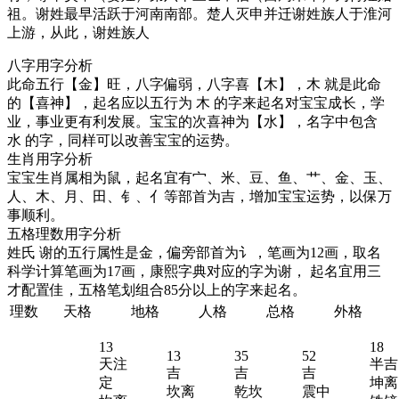
祖。谢姓最早活跃于河南南部。楚人灭申并迁谢姓族人于淮河
上游，从此，谢姓族人
八字用字分析
此命五行【金】旺，
八字偏弱
，八字喜【
木
】，
木
就是此命
的【喜神】，起名应以五行为
木
的字来起名对宝宝成长，学
业，事业更有利发展。宝宝的次喜神为【
水
】，名字中包含
水
的字，同样可以改善宝宝的运势。
生肖用字分析
宝宝生肖属相为鼠，起名宜有宀、米、豆、鱼、艹、金、玉、
人、木、月、田、钅、亻等部首为吉，增加宝宝运势，以保万
事顺利。
五格理数用字分析
姓氏
谢
的五行属性是
金
，偏旁部首为讠，笔画为12画，取名
科学计算笔画为17画，康熙字典对应的字为
谢
， 起名宜用三
才配置佳，五格笔划组合85分以上的字来起名。
理数
天格
地格
人格
总格
外格
13
18
13
35
52
天注
半吉
吉
吉
吉
定
坤离
坎离
乾坎
震中