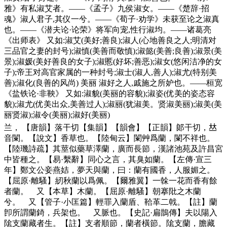
雅》有私淑艾者。——《孟子》九侯淑女。——《楚辞·招
魂》淑人君子,其仪一兮。——《荀子·劝学》未获至论之淑真
也。——《潜夫论·论荣》将军向宠,性行淑均。——诸葛亮
《出师表》 又如:淑艾(美好;善良);淑人(心地善良之人;明清对
三品官之妻的封号);淑慎(美善而敬慎);淑懿(美善;良善);淑景(美
景);淑媛(美好善良的女子);淑慝(好坏;善恶);淑女(悠闲洁净的女
子);帝王对高官家属的一种封号;淑士(淑人,善人);淑尤(特别美
善);淑化(良善的风尚) 美丽 淑好之人,戚施之所妒也。——桓宽
《盐铁论·非鞅》 又如:淑貌(美丽的容貌);淑姿(优美的姿态容
貌);淑尤(优美出众,美善过人);淑丽(犹淑美。贤淑美丽);淑美(美
丽贤淑);淑令(美丽);淑好(美丽)
兰
， 【唐韻】落干切【集韻】【韻會】【正韻】郞干切，𠀤
音闌。【說文】香草也。【陸甸云】闌艸爲蘭，闌不祥也。
【陸璣詩疏】其莖似藥草澤蘭，廣而長節，漢諸池苑及許昌宮
中皆種之。【易·繫辭】同心之言，其臭如蘭。【左傳·宣三
年】鄭文公妾燕姞，夢天與蘭，曰：蘭有國香，人服媚之。
【屈原·離騷】紉秋蘭以爲佩。【爾雅翼】一榦一花而香有餘
者蘭。 又【本草】木蘭。【屈原·離騷】朝搴阰之木蘭
兮。 又【管子·小匡篇】輕罪入蘭盾、鞈革二戟。【註】蘭
卽所謂蘭錡，兵架也。 又脈也。【史記·扁鵲傳】夫以陽入
隂支蘭藏者生。【註】支者順節，蘭者橫節。隂支蘭，膽藏