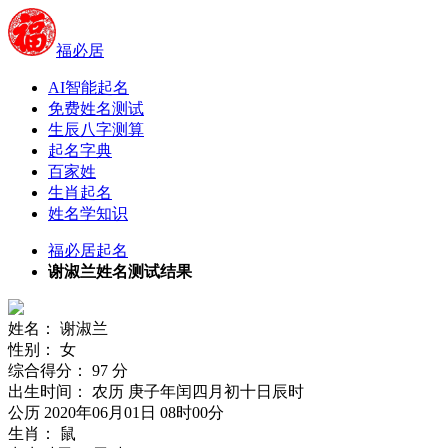
福必居
AI智能起名
免费姓名测试
生辰八字测算
起名字典
百家姓
生肖起名
姓名学知识
福必居起名
谢淑兰姓名测试结果
姓名：
谢淑兰
性别：
女
综合得分：
97
分
出生时间：
农历 庚子年闰四月初十日辰时
公历 2020年06月01日 08时00分
生肖：
鼠