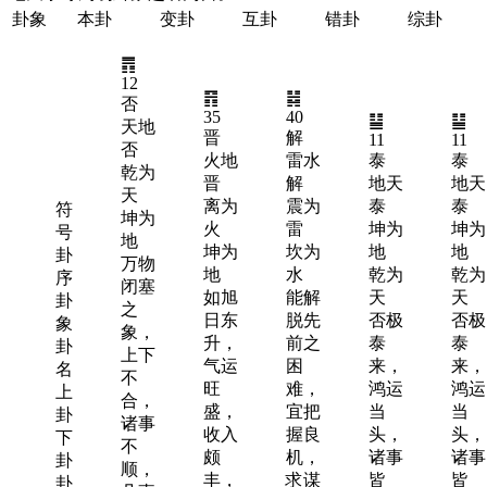
卦象
本卦
变卦
互卦
错卦
综卦
䷋
12
䷢
䷧
否
35
40
䷊
䷊
天地
晋
解
11
11
否
火地
雷水
泰
泰
乾为
晋
解
地天
地天
天
离为
震为
泰
泰
符
坤为
火
雷
坤为
坤为
号
地
坤为
坎为
地
地
卦
万物
地
水
乾为
乾为
序
闭塞
如旭
能解
天
天
卦
之
日东
脱先
否极
否极
象
象，
升，
前之
泰
泰
卦
上下
气运
困
来，
来，
名
不
旺
难，
鸿运
鸿运
上
合，
盛，
宜把
当
当
卦
诸事
收入
握良
头，
头，
下
不
颇
机，
诸事
诸事
卦
顺，
丰，
求谋
皆
皆
卦