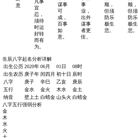
凡事
谋事
事
顺，
顺，
意
宜
可
业，
但须
但须
忍，
成，
出外
防乐
防乐
须待
百事
谋事
极生
极生
时运
如
者更
悲。
悲。
好转
意。
佳。
而有
为。
生辰八字起名分析详解
出生公历
2020年
06月
01日
08时
出生农历
庚子年
闰四月
初十日
辰时
八字
庚子
辛巳
乙亥
庚辰
五行
金水
金火
木水
金土
纳音
壁上土
白蜡金
山头火
白蜡金
八字五行强弱分析
金
木
水
火
土