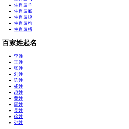
生肖属羊
生肖属猴
生肖属鸡
生肖属狗
生肖属猪
百家姓起名
李姓
王姓
张姓
刘姓
陈姓
杨姓
赵姓
黄姓
周姓
吴姓
徐姓
孙姓