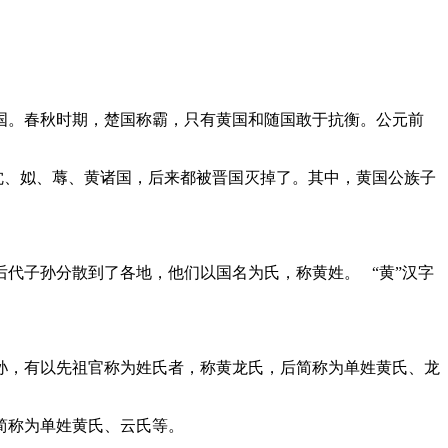
国。春秋时期，楚国称霸，只有黄国和随国敢于抗衡。公元前
沈、姒、蓐、黄诸国，后来都被晋国灭掉了。其中，黄国公族子
代子孙分散到了各地，他们以国名为氏，称黄姓。 “黄”汉字
孙，有以先祖官称为姓氏者，称黄龙氏，后简称为单姓黄氏、龙
简称为单姓黄氏、云氏等。