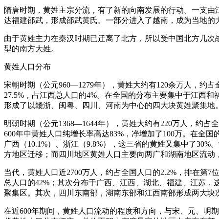
隋唐时期，黄姓主宗分流，有了新的向南发展的行动。一支由
达福建邵武，形成邵武黄氏。一部分进入了越南，成为当地的
由于黄姓主力在秦汉时期已迁离了北方，所以受中国北方几次
型的南方大姓。
黄姓人口分布
宋朝时期（公元960—1279年），黄姓大约有120余万人，
27.5%，占江西总人口的4%。在全国的分布主要集中于江西和
形成了以赣浙、闽粤、四川、河南为中心的四大块黄姓聚集地
明朝时期（公元1368—1644年），黄姓大约有220万人，约
600年中黄姓人口纯增长率高达83%，净增加了100万。在全国
广西（10.1%）、浙江（9.8%），这三省的黄姓又集中了3
方地区迁移；而四川地区黄姓人口主要向两广和湖南地区流动
当代，黄姓人口近2700万人，约占全国人口的2.2%，排在
总人口的42%；其次分布于广西、江西、湖北、福建、江苏，
聚集区。其次，四川东南部，湖南东部和江西南部形成两大块
在近600年期间，黄姓人口流动的程度和方向，与宋、元、明