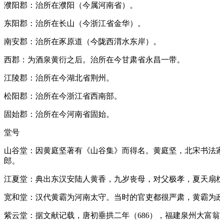
濮阳郡：治所在濮阳（今属河南省）。
东阳郡：治所在长山（今浙江省金华）。
南安郡：治所在豕原道（今陇西渭水东岸）。
西郡：为酒泉黄衍之后。治所在今甘肃省永昌一带。
江陵郡：治所在今湖北省荆州。
松阳郡：治所在今浙江省西南部。
固始郡：治所在今河南省固始。
堂号
山谷堂：因黄庭坚著有《山谷集》而得名。黄庭坚，北宋书法
郎。
江夏堂：典出东汉安陆人黄香，九岁丧母，对父极孝，夏天扇
宽和堂：汉代黄霸为河南太守。当时的官吏都很严肃，黄霸为
紫云堂：据文献记载，唐初垂拱二年（686），福建泉州大富