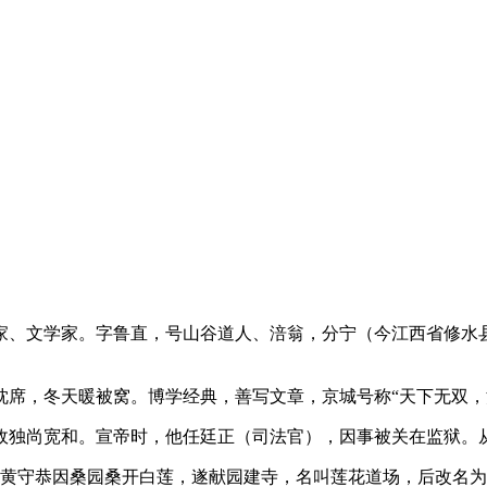
家、文学家。字鲁直，号山谷道人、涪翁，分宁（今江西省修水
枕席，冬天暖被窝。博学经典，善写文章，京城号称“天下无双，
政独尚宽和。宣帝时，他任廷正（司法官），因事被关在监狱。
翁黄守恭因桑园桑开白莲，遂献园建寺，名叫莲花道场，后改名