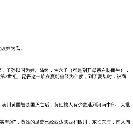
化改姓为氏。
所灭，子孙以国为姓。陆终，生六子（都是剖开母亲右胁而生），
姓第2世祖。昆吾这一族在夏朝曾经为伯侯，到了夏桀时，被商
年，潢川黄国被楚国灭亡后，黄姓族人有少数逃到河南中部，大批
实海滨”，黄姓的足迹已经西达陕西和四川，东临东海，南入湖