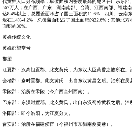
代黄姓人口分布频率，单位面积内密度最高的地区在广东东部、
567万人；在广西、广东、湖南南部、台湾、江西南部、福建
达8.4%以上，总覆盖面积占了国土面积的11.6%；四川
般在1.4%-4.2%，总覆盖面积占了国土面积的22.6%；其
面积的36%。
黄姓传统文化
黄姓郡望堂号
郡望
江夏郡：汉高祖置郡。此支黄氏，为东汉大臣黄香之族所在。
会稽郡：秦时置郡。此支黄氏，出自东汉黄昌之后。治所在吴
零陵郡：治所在零陵（今广西全州西南）。
巴东郡：东汉时置郡。此支黄氏，出自东汉蜀将黄权之后。治
洛阳郡：即今洛阳，为江夏分支。
晋安郡：治所在福建侯官（今福州市东街南侧黄巷）。