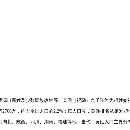
要源自嬴姓及少数民族改姓等。吴回（祝融）之子陆终为得姓始
有2700万，约占全国人口的2.2%；按人口算，黄姓排名从第8位
到湖北、陕西、四川、湖南、福建等地。当代，黄姓人口主要分