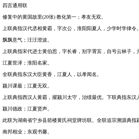
四言通用联
修复中的黄国故里(20张) 教化第一；孝友无双。
上联典指汉代丞相黄霸，字次公，淮阳阳夏人，少学时学律令
飘飘意气；汪汪澄波。
上联典指宋代进士黄伯思，字长睿，别字霄宾，自号云林子，
江夏世泽；淮阳名家。
全联典指东汉大臣黄香，江夏人，以孝闻名。
颍川课最；江夏无双。
上联典指西汉人黄霸，擢颍川太守，治绩最优。下联典指东汉
颍川德政；江夏贤声。
此联为湖南省宁乡县箭楼黄氏祠堂牌坊联。全联追宗溯源典指
南邦相业；东观书馨。