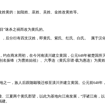
改姓黄的：如陆姓、巫姓、吴姓、金姓改黄姓等。
目”诛杀之祸而改为黄氏的。
），后分衍有四支汉姓，即黄氏、紫氏、红氏、白氏。 属于汉
，约在商末周初，在今河南潢川建立黄国，公元648年被楚国
别名振锋（为曹姓始祖）、六季连（黄氏宗谱·载为惠连）为黄
灭。
发源地之一，族人后跟随颛顼迁移至潢川并建立黄国。公元前648
陵、江夏两个黄氏郡望，以此为基地向江南发展，“浮诸江南，以
福建。