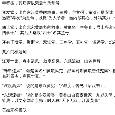
寺积德，其后裔以紫云堂为堂号。
孝友堂：出自东汉黄香的故事。黄香，字文彊，东汉江夏安陆（
遂取"孝友"为堂号，以循"为人子者，当内尽其心，外竭其力
四士堂：出自北宋黄庭坚的故事。黄庭坚，字鲁直，号山谷道人
四学士"，其后人遂以"四士"名其堂号。
还有千顷堂、聚斯堂、双江堂、三略堂、五桂堂、源远堂、炽
黄姓门楣题词
江夏世家、春申遗风、叔度高风、东观流徽、山谷腾辉
“春申遗风”，颂楚国名相黄歇风范。战国时期黄歇曾任楚国宰
名列四杰，声振华夏。”
“叔度高风”，说的是东汉黄宪，字叔度，传见《后汉书》。
“东观流徽”，说的是东汉黄香，黄香出自官宦世家，九岁失母
经典，以文章闻名京师，时人称“天下无双，江夏黄童”。
黄姓宗祠楹联