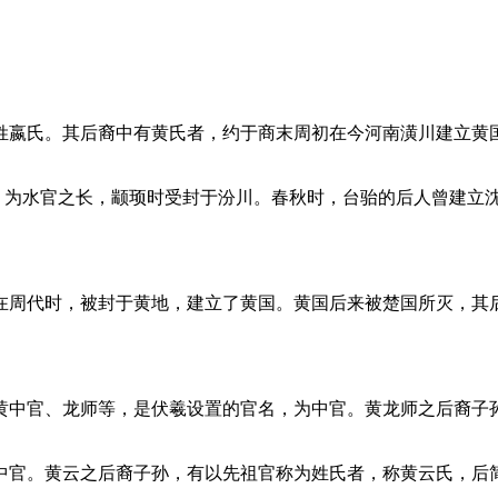
姓嬴氏。其后裔中有黄氏者，约于商末周初在今河南潢川建立黄
，为水官之长，颛顼时受封于汾川。春秋时，台骀的后人曾建立
在周代时，被封于黄地，建立了黄国。黄国后来被楚国所灭，其后
黄中官、龙师等，是伏羲设置的官名，为中官。黄龙师之后裔子
中官。黄云之后裔子孙，有以先祖官称为姓氏者，称黄云氏，后