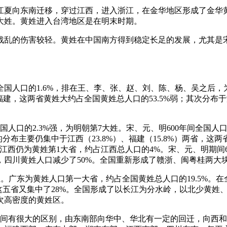
江夏向东南迁移，穿过江西，进入浙江，在金华地区形成了金华
大姓。黄姓进入台湾地区是在明末时期。
战乱的伤害较轻。黄姓在中国南方得到稳定长足的发展，尤其是
约占全国人口的1.6%，排在王、李、张、赵、刘、陈、杨、吴之
福建，这两省黄姓大约占全国黄姓总人口的53.5%弱；其次分布
。
占全国人口的2.3%强，为明朝第7大姓。宋、元、明600年间全
的分布主要仍集中于江西（23.8%）、福建（15.8%）两省，这两
0%。江西仍为黄姓第1大省，约占江西总人口的4%。宋、元、明期
，四川黄姓人口减少了50%。全国重新形成了赣浙、闽粤桂两大
第7位。广东为黄姓人口第一大省，约占全国黄姓总人口的19.5%
这五省又集中了28%。全国形成了以长江为分水岭，以北少黄姓
次高密度的黄姓区。
期间有很大的区别，由东南部向华中、华北有一定的回迁，向西