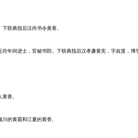
。下联典指后汉尚书令黄香。
元符年间进士，官秘书郎。下联典指后汉孝廉黄宪，字叔度，博
人黄香。
颍川的黄霸和江夏的黄香。