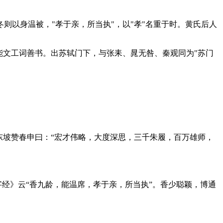
以身温被，"孝于亲，所当执"，以"孝"名重于时。黄氏后人
能文工词善书。出苏轼门下，与张耒、晁无咎、秦观同为"苏门
东坡赞春申曰：“宏才伟略，大度深思，三千朱履，百万雄师，
字经》云“香九龄，能温席，孝于亲，所当执”。香少聪颖，博通