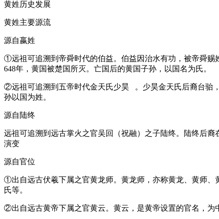
黄姓历史发展
黄姓主要源流
源自嬴姓
①远祖可追溯到帝舜时代的伯益。伯益因治水有功，被帝舜赐
648年，黄国被楚国所灭。亡国后的黄国子孙，以国名为氏。
②远祖可追溯到五帝时代金天氏少昊 。少昊金天氏后裔台骀
孙以国为姓。
源自陆终
远祖可追溯到远古掌火之官吴回（祝融）之子陆终。陆终后裔
演变
源自官位
①出自远古伏羲下属之官黄龙师。黄龙师，亦称黄龙、黄师、
氏等。
②出自远古黄帝下属之官黄云。黄云，是黄帝设置的官名，为