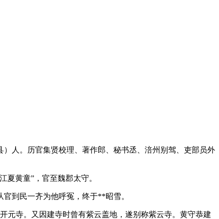
县）人。历官集贤校理、著作郎、秘书丞、涪州别驾、吏部员外
江夏黄童”，官至魏郡太守。
从官到民一齐为他呼冤，终于**昭雪。
为开元寺。又因建寺时曾有紫云盖地，遂别称紫云寺。黄守恭建