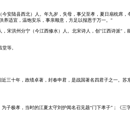
今安陆县西北）人。年九岁，失母，事父至孝，夏日扇枕席，冬则
，供养适宜，温饱安乐，事亲顺意，方足以报恩于万一。"
，宋洪州分宁（今江西修水）人。北宋诗人，创"江西诗派"，
昌堂等。
相近三十年，政绩卓著，封春申君，是战国著名四君子之一。苏
，为子极孝，当时的江夏太守刘护闻名召见题“门下孝子”；《三