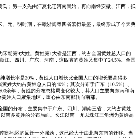
黄氏；另一支先由江夏北迁河南固始，再向南经安徽、江西，抵
宋、元、明时期，在赣浙闽粤四省繁衍最盛，最终形成了今天典
后，为宋朝第9大姓。黄姓第1大省是江西，约占全国黄姓总人口的
于浙江、四川、广东、河南，这四省的黄姓又集中了24.5%。全国
国人口纯增长率是20%，黄姓人口增长比全国人口的增长要高得多，
省黄姓大约占黄姓总人口的40%；其次分布于广东（10.5%）、
间600余年，黄姓的分布总格局变化较大，其人口主要向东南和南
块黄姓人口聚集地区，重心由东南部转向南部。
。在全国的分布，主要集中于广东、四川、湖南三省，大约占黄姓
、以南多黄姓的分布局面。长江以南，尤以珠江三角洲为黄姓高
和南部地区的回迁十分强劲，这已经大于由北向东南的迁移。当