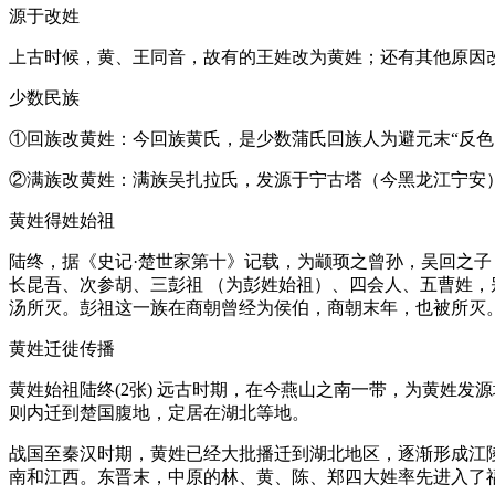
源于改姓
上古时候，黄、王同音，故有的王姓改为黄姓；还有其他原因
少数民族
①回族改黄姓：今回族黄氏，是少数蒲氏回族人为避元末“反色
②满族改黄姓：满族吴扎拉氏，发源于宁古塔（今黑龙江宁安
黄姓得姓始祖
陆终，据《史记·楚世家第十》记载，为颛顼之曾孙，吴回之子
长昆吾、次参胡、三彭祖 （为彭姓始祖）、四会人、五曹姓，
汤所灭。彭祖这一族在商朝曾经为侯伯，商朝末年，也被所
黄姓迁徙传播
黄姓始祖陆终(2张) 远古时期，在今燕山之南一带，为黄姓
则内迁到楚国腹地，定居在湖北等地。
战国至秦汉时期，黄姓已经大批播迁到湖北地区，逐渐形成江
南和江西。东晋末，中原的林、黄、陈、郑四大姓率先进入了