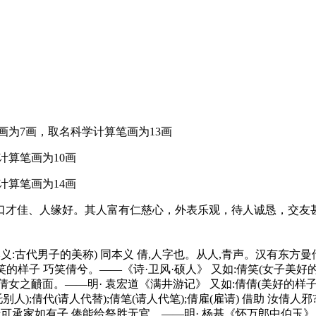
画为7画，取名科学计算笔画为13画
计算笔画为10画
计算笔画为14画
口才佳、人缘好。其人富有仁慈心，外表乐观，待人诚恳，交友
(形声。从人,青声。本义:古代男子的美称) 同本义 倩,人字也。从人,青声
的样子 巧笑倩兮。——《诗·卫风·硕人》 又如:倩笑(女子美好的笑
靧面。——明· 袁宏道《满井游记》 又如:倩倩(美好的样子);倩巧
:倩人(请托别人);倩代(请人代替);倩笔(请人代笔);倩雇(雇请) 借助
law]倩可承家如有子,俸能给祭胜无官。——明· 杨基《怀万郎中伯