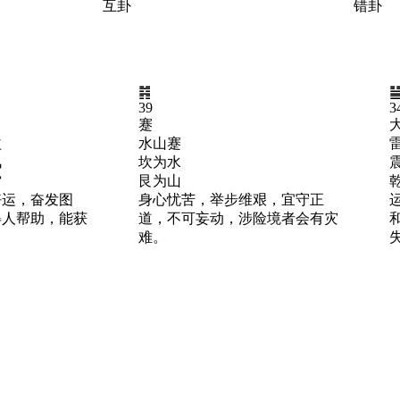
互卦
错卦
䷦
39
3
蹇
益
水山蹇
风
坎为水
雷
艮为山
好运，奋发图
身心忧苦，举步维艰，宜守正
得人帮助，能获
道，不可妄动，涉险境者会有灾
。
难。