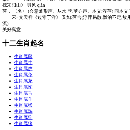
抚宋阳山》 另见 qiàn
萍
， 〈名〉 (会意兼形声。从水,苹,苹亦声。本义:浮萍) 同
——宋· 文天祥《过零丁洋》 又如:萍合(浮萍易散,飘泊不定,故
流)
美好寓意
十二生肖起名
生肖属鼠
生肖属牛
生肖属虎
生肖属兔
生肖属龙
生肖属蛇
生肖属马
生肖属羊
生肖属猴
生肖属鸡
生肖属狗
生肖属猪