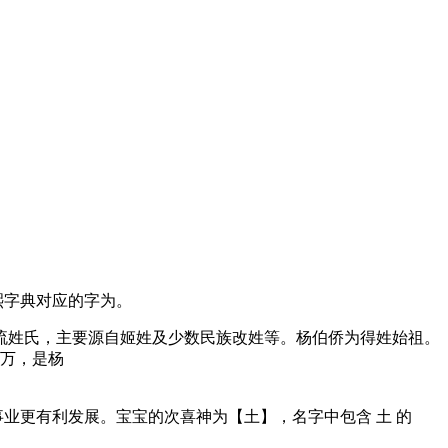
熙字典对应的字为
。
流姓氏，主要源自姬姓及少数民族改姓等。杨伯侨为得姓始祖。
0万，是杨
事业更有利发展。宝宝的次喜神为【
土
】，名字中包含
土
的