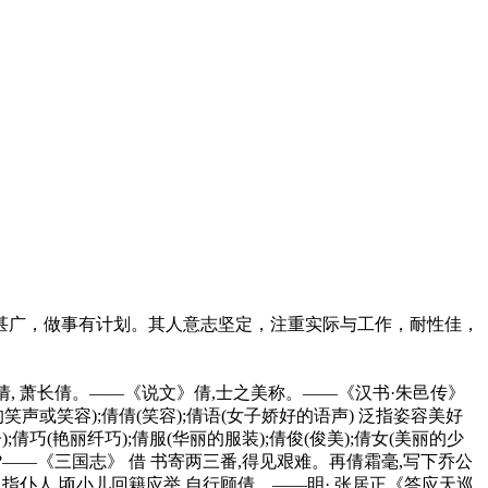
甚广，做事有计划。其人意志坚定，注重实际与工作，耐性佳，
。汉有东方曼倩, 萧长倩。——《说文》倩,士之美称。——《汉书·朱邑传》
声或笑容);倩倩(笑容);倩语(女子娇好的语声) 泛指姿容美好
(艳丽纤巧);倩服(华丽的服装);倩俊(俊美);倩女(美丽的少
 汝倩人邪?——《三国志》 借 书寄两三番,得见艰难。再倩霜毫,写下乔公
玉》 指仆人 顷小儿回籍应举,自行顾倩。——明· 张居正《答应天巡