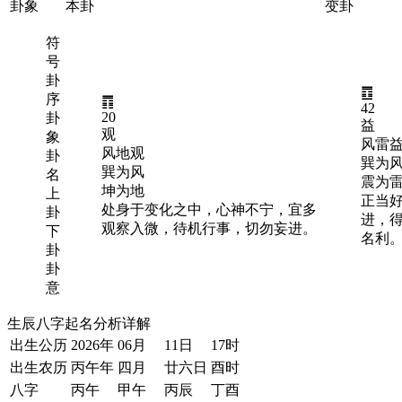
卦象
本卦
变卦
符
号
卦
䷩
序
䷓
42
20
卦
益
观
象
风雷
风地观
卦
巽为
巽为风
名
震为
坤为地
上
正当
处身于变化之中，心神不宁，宜多
卦
进，
观察入微，待机行事，切勿妄进。
下
名利
卦
卦
意
生辰八字起名分析详解
出生公历
2026年
06月
11日
17时
出生农历
丙午年
四月
廿六日
酉时
八字
丙午
甲午
丙辰
丁酉