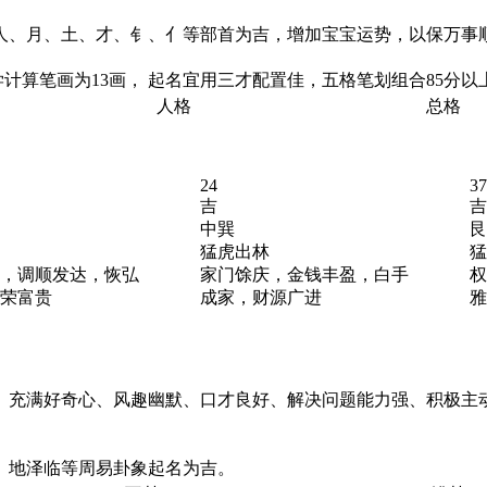
人、月、土、才、钅、亻等部首为吉，增加宝宝运势，以保万事
计算笔画为13画， 起名宜用三才配置佳，五格笔划组合85分以
人格
总格
24
37
吉
吉
中巽
艮
猛虎出林
猛
，调顺发达，恢弘
家门馀庆，金钱丰盈，白手
权
荣富贵
成家，财源广进
雅
、充满好奇心、风趣幽默、口才良好、解决问题能力强、积极主
、地泽临等周易卦象起名为吉。