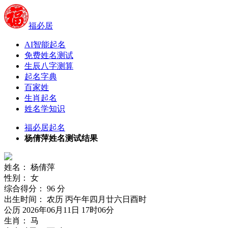
福必居
AI智能起名
免费姓名测试
生辰八字测算
起名字典
百家姓
生肖起名
姓名学知识
福必居起名
杨倩萍姓名测试结果
姓名：
杨倩萍
性别：
女
综合得分：
96
分
出生时间：
农历 丙午年四月廿六日酉时
公历 2026年06月11日 17时06分
生肖：
马