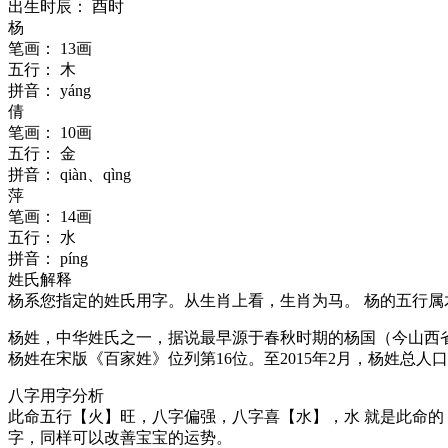
出生时辰：
酉时
杨
笔画：
13画
五行：
木
拼音：
yáng
倩
笔画：
10画
五行：
金
拼音：
qiàn、qìng
萍
笔画：
14画
五行：
水
拼音：
píng
姓氏解释
杨
系您指定的姓氏用字。从生肖上看，生肖为马。
杨
的五行属
杨姓，中华姓氏之一，据说最早源于春秋时期的杨国（今山西
杨姓在宋版《百家姓》位列第16位。至2015年2月，杨姓总人
八字用字分析
此命五行【火】旺，
八字偏强
，八字喜【
水
】，
水
就是此命的
字，同样可以改善宝宝的运势。