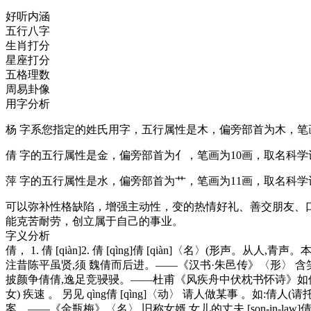
好听内涵
五行八字
生肖打分
星座打分
五格理数
周易卦像
用字分析
杨
字系您指定的姓氏用字，五行属性是
木
，偏旁部首为木，笔
倩
字的五行属性是
金
，偏旁部首为亻，笔画为10画，取名科学
萍
字的五行属性是
水
，偏旁部首为艹，笔画为11画，取名科学
可以弥补性格缺陷，增强主动性，变的热情好礼、善交朋友、
能克苦耐劳，创立属于自己的事业。
字义分析
倩
， 1. 倩 [qiàn]2. 倩 [qìng]倩 [qiàn]〈名〉
注昔陈平虽贤,须 魏倩而后进。——《汉书·朱邑传》〈形〉 含笑
披颜争倩倩,逸足竞骎骎。——杜甫《风疾舟中伏枕书怀诗》如倩女之
女) 疾速 。 另见 qìng倩 [qìng]〈动〉 请人做某事 。如
案。——《金瓶梅》〈名〉 旧称女婿,女儿的丈夫 [son-in-