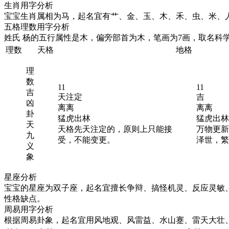
生肖用字分析
宝宝生肖属相为马，起名宜有艹、金、玉、木、禾、虫、米、
五格理数用字分析
姓氏
杨
的五行属性是
木
，偏旁部首为木，笔画为7画，取名科学
理数
天格
地格
理
数
11
11
吉
天注定
吉
凶
离离
离离
卦
猛虎出林
猛虎出林
天
天格先天注定的，原则上只能接
万物更新
九
受，不能变更。
泽世，繁
义
象
星座分析
宝宝的星座为双子座，起名宜擅长争辩、搞怪机灵、反应灵敏
性格缺点。
周易用字分析
根据周易卦象，起名宜用风地观、风雷益、水山蹇、雷天大壮