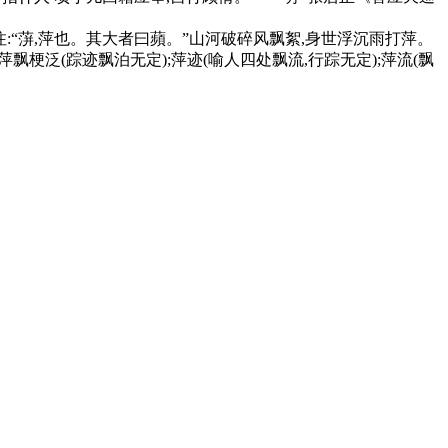
注:“蓱,萍也。其大者曰蘋。”山河破碎风飘絮,身世浮沉雨打萍。
飘梗泛(踪迹飘泊无定);萍迹(喻人四处飘流,行踪无定);萍流(飘