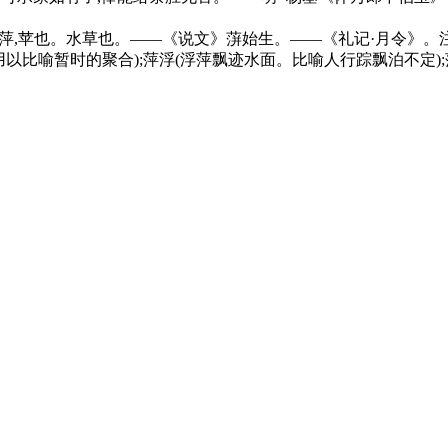
本义 萍,苹也。水草也。——《说文》蓱始生。——《礼记·月令》。
用以比喻暂时的聚合);萍浮(浮萍飘迹水面。比喻人行踪飘泊不定);萍