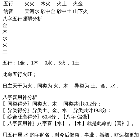
五行
火火
木火
火土
火金
纳音
天河水
砂中金
砂中土
山下火
八字五行强弱分析
金
木
水
火
土
五行：
1金
，
1木
，
0水
，
5火
，
1土
此命五行火旺；
日主天干为火，同类为 火、木 ；异类为 土、金、水 。
八字喜用神分析
〖同类得分〗同类火、木 同类共计80.2分；
〖异类得分〗异类土、金、水 异类共计19.8分；
〖综合旺衰得分〗60.4分，【八字 偏强】
〖八字喜用神〗八字喜【水】，【水】就是此命的【喜神】。
用五行属
水
的字起名，对今后健康，事业，婚姻，财运都更加