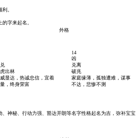
顺利。
上的字来起名。
外格
14
凶
兑
兑离
虎出林
破兆
威显达，热诚忠信，宜着
家庭缘薄，孤独遭难，谋事
量，终身荣富
不达，悲惨不测
动、神秘、行动力强、豁达开朗等名字性格起名为吉，弥补宝宝