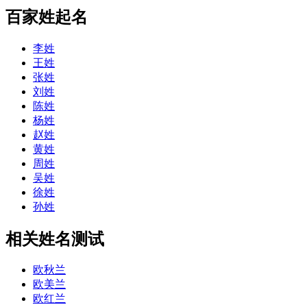
百家姓起名
李姓
王姓
张姓
刘姓
陈姓
杨姓
赵姓
黄姓
周姓
吴姓
徐姓
孙姓
相关姓名测试
欧秋兰
欧美兰
欧红兰