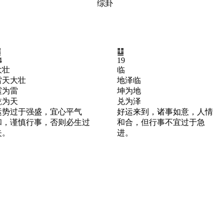
综卦
䷡
䷒
4
19
大壮
临
雷天大壮
地泽临
震为雷
坤为地
乾为天
兑为泽
运势过于强盛，宜心平气
好运来到，诸事如意，人情
和，谨慎行事，否则必生过
和合，但行事不宜过于急
失。
进。