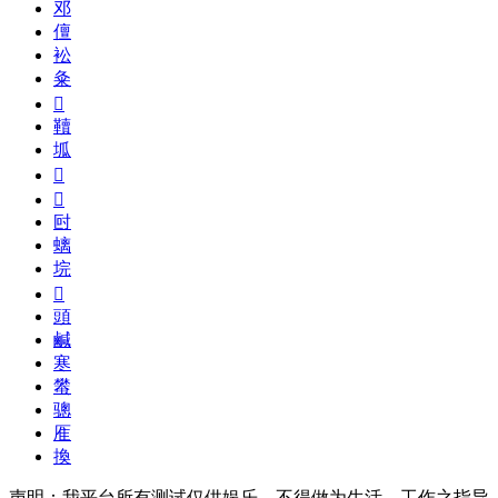
邓
儃
衳
粂
𨾃
韇
坬
𨴠
𠻦
尀
螭
垸
𦒫
頭
鹹
寒
蠜
骢
㕍
換
声明：我平台所有测试仅供娱乐，不得做为生活、工作之指导