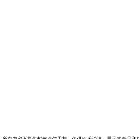
，所有内容不提供封建迷信思想，仅供娱乐消遣，展示的产品和