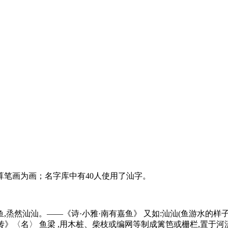
笔画为画；名字库中有40人使用了汕字。
烝然汕汕。——《诗·小雅·南有嘉鱼》 又如:汕汕(鱼游水的样子) 
雄传》〈名〉 鱼梁 ,用木桩、柴枝或编网等制成篱笆或栅栏,置