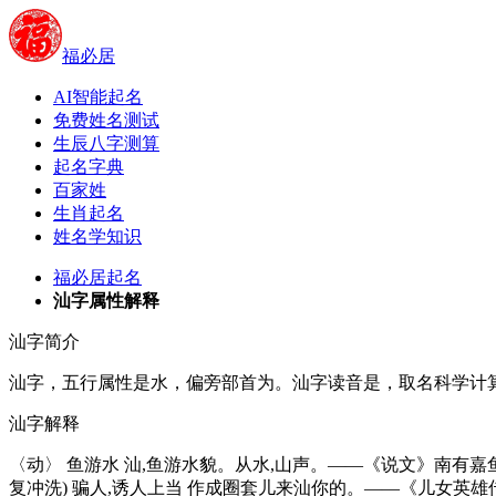
福必居
AI智能起名
免费姓名测试
生辰八字测算
起名字典
百家姓
生肖起名
姓名学知识
福必居起名
汕字属性解释
汕字简介
汕字，五行属性是水，偏旁部首为。汕字读音是，取名科学计算
汕字解释
〈动〉 鱼游水 汕,鱼游水貌。从水,山声。——《说文》南有嘉鱼,
复冲洗) 骗人,诱人上当 作成圈套儿来汕你的。——《儿女英