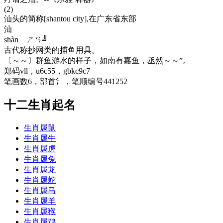
(2)
汕头的简称[shantou city],在广东省东部
汕
shàn ㄕㄢ╝
古代称抄网类的捕鱼用具。
〔～～〕群鱼游水的样子，如南有嘉鱼，丞然～～”。
郑码vll，u6c55，gbkc9c7
笔画数6，部首氵，笔顺编号441252
十二生肖起名
生肖属鼠
生肖属牛
生肖属虎
生肖属兔
生肖属龙
生肖属蛇
生肖属马
生肖属羊
生肖属猴
生肖属鸡