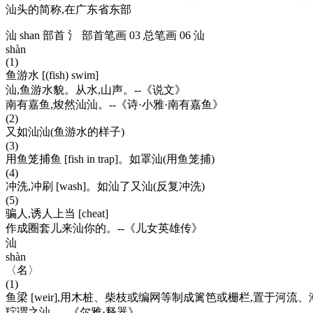
汕头的简称,在广东省东部
汕 shan 部首 氵 部首笔画 03 总笔画 06 汕
shàn
(1)
鱼游水 [(fish) swim]
汕,鱼游水貌。从水,山声。--《说文》
南有嘉鱼,焌然汕汕。--《诗·小雅·南有嘉鱼》
(2)
又如汕汕(鱼游水的样子)
(3)
用鱼笼捕鱼 [fish in trap]。如罩汕(用鱼笼捕)
(4)
冲洗,冲刷 [wash]。如汕了又汕(反复冲洗)
(5)
骗人,诱人上当 [cheat]
作成圈套儿来汕你的。--《儿女英雄传》
汕
shàn
〈名〉
(1)
鱼梁 [weir],用木桩、柴枝或编网等制成篱笆或栅栏,置于河
羜谓之汕。--《尔雅·释器》