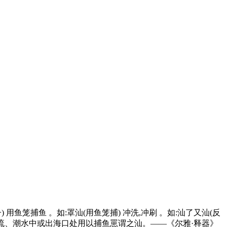
用鱼笼捕鱼 。如:罩汕(用鱼笼捕) 冲洗,冲刷 。如:汕了又汕(反
于河流、潮水中或出海口处用以捕鱼罳谓之汕。——《尔雅·释器》