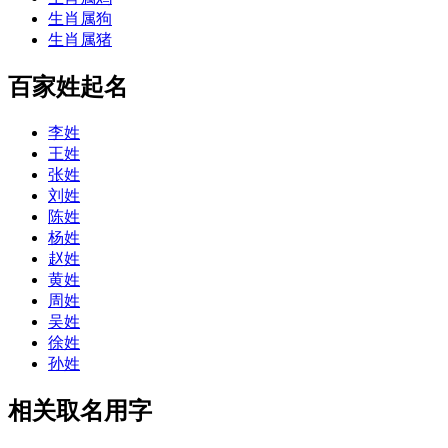
生肖属狗
生肖属猪
百家姓起名
李姓
王姓
张姓
刘姓
陈姓
杨姓
赵姓
黄姓
周姓
吴姓
徐姓
孙姓
相关取名用字