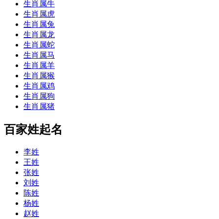
生肖属牛
生肖属虎
生肖属兔
生肖属龙
生肖属蛇
生肖属马
生肖属羊
生肖属猴
生肖属鸡
生肖属狗
生肖属猪
百家姓起名
李姓
王姓
张姓
刘姓
陈姓
杨姓
赵姓