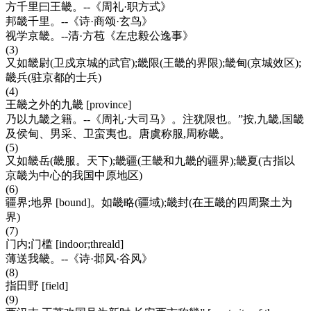
方千里曰王畿。--《周礼·职方式》
邦畿千里。--《诗·商颂·玄鸟》
视学京畿。--清·方苞《左忠毅公逸事》
(3)
又如畿尉(卫戍京城的武官);畿限(王畿的界限);畿甸(京城效区);
畿兵(驻京都的士兵)
(4)
王畿之外的九畿 [province]
乃以九畿之籍。--《周礼·大司马》。注犹限也。”按,九畿,国畿
及侯甸、男采、卫蛮夷也。唐虞称服,周称畿。
(5)
又如畿岳(畿服。天下);畿疆(王畿和九畿的疆界);畿夏(古指以
京畿为中心的我国中原地区)
(6)
疆界;地界 [bound]。如畿略(疆域);畿封(在王畿的四周聚土为
界)
(7)
门内;门槛 [indoor;threald]
薄送我畿。--《诗·邶风·谷风》
(8)
指田野 [field]
(9)