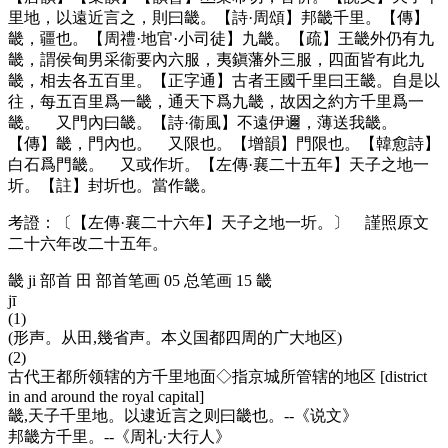
里地，以遠近言之，則曰畿。【詩·周頌】邦畿千里。【傳】
畿，疆也。【周禮·地官·小司徒】九畿。【疏】王畿外仍有九
畿，謂侯甸男采衞要內六服，夷鎭藩外三服，四面皆有此九
畿，相去各五百里。【正字通】古者王國千里曰王畿。自是以
往，每五百里爲一畿，通天下爲九畿，故因之約方千里爲一
畿。 又門內曰畿。【詩·衞風】不遠伊邇，薄送我畿。
【傳】畿，門內也。 又限也。【增韻】門限也。【韓愈詩】
白石爲門畿。 又或作圻。【左傳·襄二十五年】天子之地一
圻。【註】封圻也。當作畿。
考證：〔【左傳·襄二十六年】天子之地一圻。〕 謹照原文
二十六年改二十五年。
畿 ji 部首 田 部首笔画 05 总笔画 15 畿
jī
(1)
(形声。从田,幾省声。本义国都四周的广大地区)
(2)
古代王都所领辖的方千里地面◇指京城所管辖的地区 [district
in and around the royal capital]
畿,天子千里地。以逮近言之则曰畿也。--《说文》
邦畿方千里。--《周礼·大行人》