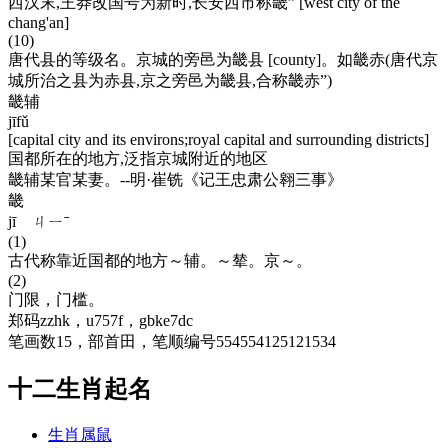
西汉末,王莽改国号为新时,长安西市称畿” [west city of the
chang'an]
(10)
唐代县的等级名。京城的旁邑为畿县 [county]。如畿赤(唐代京
城所治之县为赤县,京之旁邑为畿县,合称畿赤”)
畿辅
jīfǔ
[capital city and its environs;royal capital and surrounding districts]
国都所在的地方,泛指京城附近的地区
畿辅某官某妻。--明·崔铣《记王忠肃公翱三事》
畿
jī ㄐㄧˉ
(1)
古代称靠近国都的地方～辅。～辇。京～。
(2)
门限，门槛。
郑码zzhk，u757f，gbke7dc
笔画数15，部首田，笔顺编号554554125121534
十二生肖起名
生肖属鼠