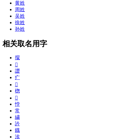
黄姓
周姓
吴姓
徐姓
孙姓
相关取名用字
攛
𨋇
譅
疒
𨾪
楤
𨐢
悖
常
繍
訡
鐡
涘