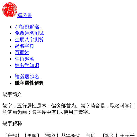
福必居
AI智能起名
免费姓名测试
生辰八字测算
起名字典
百家姓
生肖起名
姓名学知识
福必居起名
畿字属性解释
畿字简介
畿字，五行属性是木，偏旁部首为。畿字读音是，取名科学计
算笔画为画；名字库中有1人使用了畿字。
畿字解释
【唐韻】【集韻】【韻會】𠀤渠希切，音祈。【說文】天子千