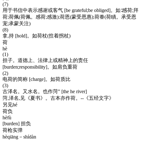
(7)
用于书信中表示感谢或客气 [be grateful;be obliged]。如∶感荷;拜
荷;荷佩(荷佩。感荷;感激);荷恩(蒙受恩惠);荷眷(荷瞔。承受恩
宠;承蒙关注)
(8)
拿,持 [hold]。如荷杖(拄着拐杖)
荷
hè
(1)
担子。道德上、法律上或精神上的责任
[burden;responsibility]。如肩负重荷
(2)
电荷的简称 [charge]。如荷质比
(3)
古泽名。又水名。也作菏” [the he river]
菏,泽名,见《夏书》。古本亦作荷。--《五经文字》
另见hé
荷负
hèfù
[burden] 担负
荷枪实弹
hèqiāng－shídàn