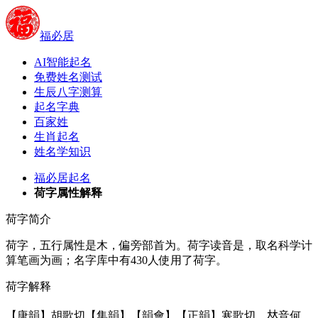
福必居
AI智能起名
免费姓名测试
生辰八字测算
起名字典
百家姓
生肖起名
姓名学知识
福必居起名
荷字属性解释
荷字简介
荷字，五行属性是木，偏旁部首为。荷字读音是，取名科学计
算笔画为画；名字库中有430人使用了荷字。
荷字解释
【唐韻】胡歌切【集韻】【韻會】【正韻】寒歌切，𠀤音何。