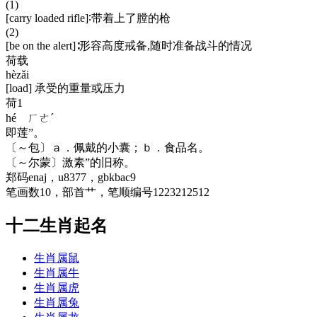
(1)
[carry loaded rifle]∶带着上了膛的枪
(2)
[be on the alert]∶形容高度戒备,随时准备战斗的情况
荷载
hèzǎi
[load] 承受的重量或压力
荷1
hé ㄏㄜˊ
即莲”。
〔～包〕ａ．佩戴的小囊；ｂ．食品名。
〔～尔蒙〕激素”的旧称。
郑码enaj，u8377，gbkbac9
笔画数10，部首艹，笔顺编号1223212512
十二生肖起名
生肖属鼠
生肖属牛
生肖属虎
生肖属兔