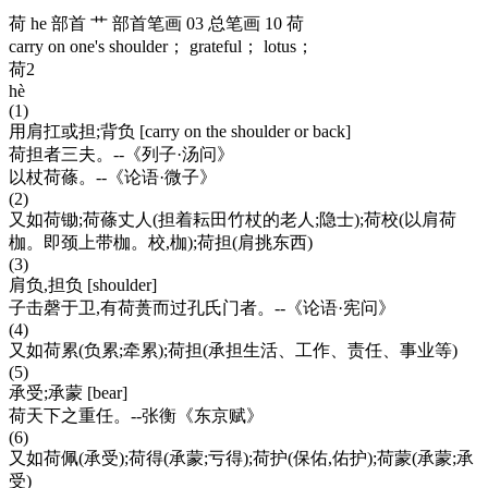
荷 he 部首 艹 部首笔画 03 总笔画 10 荷
carry on one's shoulder； grateful； lotus；
荷2
hè
(1)
用肩扛或担;背负 [carry on the shoulder or back]
荷担者三夫。--《列子·汤问》
以杖荷蓧。--《论语·微子》
(2)
又如荷锄;荷蓧丈人(担着耘田竹杖的老人;隐士);荷校(以肩荷
枷。即颈上带枷。校,枷);荷担(肩挑东西)
(3)
肩负,担负 [shoulder]
子击磬于卫,有荷蒉而过孔氏门者。--《论语·宪问》
(4)
又如荷累(负累;牵累);荷担(承担生活、工作、责任、事业等)
(5)
承受;承蒙 [bear]
荷天下之重任。--张衡《东京赋》
(6)
又如荷佩(承受);荷得(承蒙;亏得);荷护(保佑,佑护);荷蒙(承蒙;承
受)