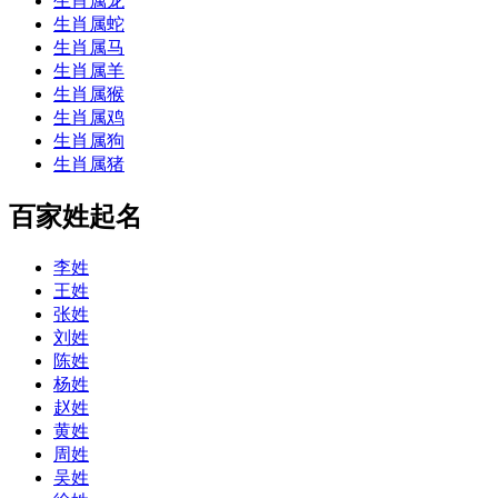
生肖属龙
生肖属蛇
生肖属马
生肖属羊
生肖属猴
生肖属鸡
生肖属狗
生肖属猪
百家姓起名
李姓
王姓
张姓
刘姓
陈姓
杨姓
赵姓
黄姓
周姓
吴姓