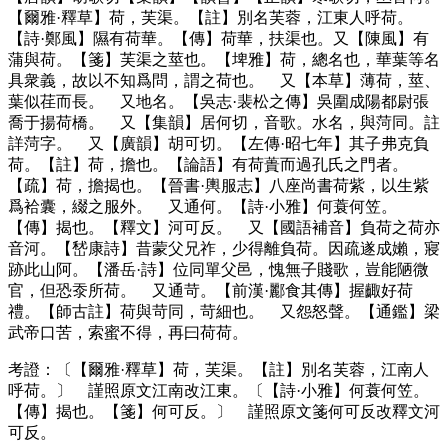
【爾雅·釋草】荷，芙渠。【註】別名芙蓉，江東人呼荷。
【詩·鄭風】隰有荷華。【傳】荷華，扶渠也。又【陳風】有
蒲與荷。【箋】芙渠之莖也。【埤雅】荷，總名也，華葉等名
具衆義，故以不知爲問，謂之荷也。 又【本草】薄荷，莖、
葉似荏而長。 又地名。【吳志·裴松之傳】吳圍成陽都尉張
喬于揚荷橋。 又【集韻】居何切，音歌。水名，與菏同。註
詳菏字。 又【廣韻】胡可切。【左傳·昭七年】其子弗克負
荷。【註】荷，擔也。【論語】有荷蕢而過孔氏之門者。
【疏】荷，擔揭也。【晉書·輿服志】八座尚書荷紫，以生紫
爲袷囊，綴之服外。 又通何。【詩·小雅】何蓑何笠。
【傳】揭也。【釋文】河可反。 又【國語補音】負荷之荷亦
音河。【嵆康詩】昔蒙父兄祚，少得離負荷。因疏遂成嬾，寢
跡此山阿。【潘岳·詩】位同單父邑，愧無子賤歌，豈能陋微
官，但恐沗所荷。 又通苛。【前漢·酈食其傳】握齱好荷
禮。【師古註】荷與苛同，苛細也。 又怨怒聲。【通鑑】梁
武帝口苦，索蜜不得，再曰荷荷。
考證：〔【爾雅·釋草】荷，芙渠。【註】別名芙蓉，江南人
呼荷。〕 謹照原文江南改江東。〔【詩·小雅】何蓑何笠。
【傳】揭也。【箋】何可反。〕 謹照原文箋何可反改釋文河
可反。