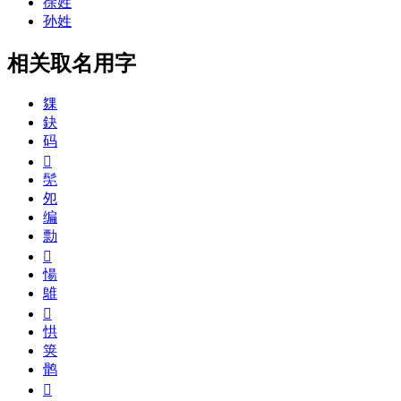
徐姓
孙姓
相关取名用字
㚌
鈌
码
𠭛
髧
夗
编
勡
𩛁
愓
鵻
𦧦
㤨
䇲
鹘
𨖡