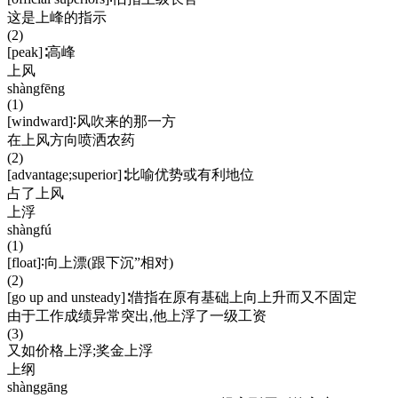
这是上峰的指示
(2)
[peak]∶高峰
上风
shàngfēng
(1)
[windward]∶风吹来的那一方
在上风方向喷洒农药
(2)
[advantage;superior]∶比喻优势或有利地位
占了上风
上浮
shàngfú
(1)
[float]∶向上漂(跟下沉”相对)
(2)
[go up and unsteady]∶借指在原有基础上向上升而又不固定
由于工作成绩异常突出,他上浮了一级工资
(3)
又如价格上浮;奖金上浮
上纲
shànggāng