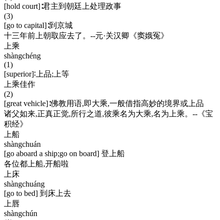
[hold court]∶君主到朝廷上处理政事
(3)
[go to capital]∶到京城
十三年前上朝取应去了。--元·关汉卿《窦娥冤》
上乘
shàngchéng
(1)
[superior]∶上品;上等
上乘佳作
(2)
[great vehicle]∶佛教用语,即大乘,一般借指高妙的境界或上品
诸父如来,正真正觉,所行之道,彼乘名为大乘,名为上乘。--《宝
积经》
上船
shàngchuán
[go aboard a ship;go on board] 登上船
各位都上船,开船啦
上床
shàngchuáng
[go to bed] 到床上去
上唇
shàngchún