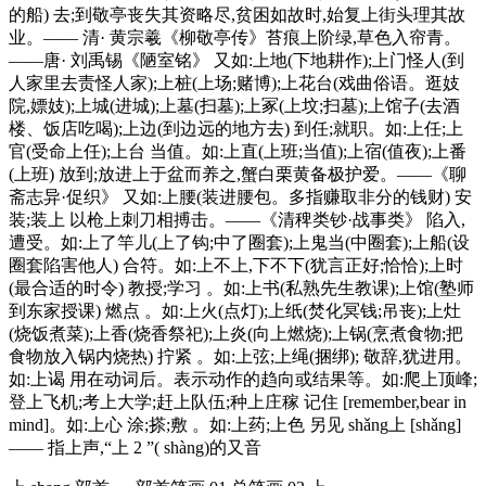
的船) 去;到敬亭丧失其资略尽,贫困如故时,始复上街头理其故
业。—— 清· 黄宗羲《柳敬亭传》苔痕上阶绿,草色入帘青。
——唐· 刘禹锡《陋室铭》 又如:上地(下地耕作);上门怪人(到
人家里去责怪人家);上桩(上场;赌博);上花台(戏曲俗语。逛妓
院,嫖妓);上城(进城);上墓(扫墓);上冢(上坟;扫墓);上馆子(去酒
楼、饭店吃喝);上边(到边远的地方去) 到任;就职。如:上任;上
官(受命上任);上台 当值。如:上直(上班;当值);上宿(值夜);上番
(上班) 放到;放进上于盆而养之,蟹白栗黄备极护爱。——《聊
斋志异·促织》 又如:上腰(装进腰包。多指赚取非分的钱财) 安
装;装上 以枪上刺刀相搏击。——《清稗类钞·战事类》 陷入,
遭受。如:上了竿儿(上了钩;中了圈套);上鬼当(中圈套);上船(设
圈套陷害他人) 合符。如:上不上,下不下(犹言正好;恰恰);上时
(最合适的时令) 教授;学习 。如:上书(私熟先生教课);上馆(塾师
到东家授课) 燃点 。如:上火(点灯);上纸(焚化冥钱;吊丧);上灶
(烧饭煮菜);上香(烧香祭祀);上炎(向上燃烧);上锅(烹煮食物;把
食物放入锅内烧热) 拧紧 。如:上弦;上绳(捆绑); 敬辞,犹进用。
如:上谒 用在动词后。表示动作的趋向或结果等。如:爬上顶峰;
登上飞机;考上大学;赶上队伍;种上庄稼 记住 [remember,bear in
mind]。如:上心 涂;搽;敷 。如:上药;上色 另见 shǎng上 [shǎng]
—— 指上声,“上 2 ”( shàng)的又音