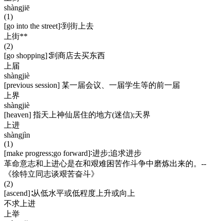
shàngjiē
(1)
[go into the street]∶到街上去
上街**
(2)
[go shopping]∶到商店去买东西
上届
shàngjiè
[previous session] 某一届会议、一届学生等的前一届
上界
shàngjiè
[heaven] 指天上神仙居住的地方(迷信);天界
上进
shàngjìn
(1)
[make progress;go forward]∶进步;追求进步
革命意志和上进心是在和艰难困苦作斗争中磨炼出来的。--
《徐特立同志谈艰苦奋斗》
(2)
[ascend]∶从低水平或低程度上升或向上
不求上进
上举