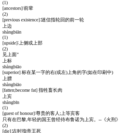
(1)
[ancestors]∶前辈
(2)
[previous existence]∶迷信指轮回的前一轮
上边
shàngbiān
(1)
[upside]∶上侧或上部
(2)
见上面”
上标
shàngbiāo
[superior] 标在某一字的右(或左)上角的字(如在印刷中)
上膘
shàngbiāo
[fatten;become fat] 指牲畜长肉
上宾
shàngbīn
(1)
[guest of honour]∶尊贵的客人;上等宾客
只有在巴黎,年轻的国王曾经待布鲁诺为上宾。--《火刑》
(2)
[die]∶古时指帝王死