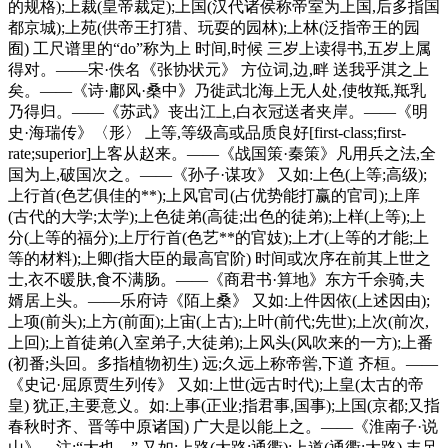
的规格);上裁(皇帝裁定);上国(汉代诸侯称帝室为上国,后多指国
都京城);上苑(供帝王打猎、玩耍的园林);上林(泛指帝王的园
囿) 工尺谱里的“do”称为上 时间,时候 三岁上读得书,五岁上属
得对。——宋·佚名《张协状元》 方位词,边,畔 送我乎淇之上
矣。——《诗·鄘风·桑中》乃徙武北海上无人处,使牧羝,羝乳
乃得归。——《苏武》丧出江上,白衣冠送者夹岸。——《明
史·海瑞传》〈形〉 上等,等级高或品质良好[first-class;first-
rate;superior]上客从赵来。——《战国策·秦策》凡用兵之法,全
国为上,破国次之。——《孙子·谋攻》 又如:上色(上等;高级);
上行首(色艺俱佳的**);上风官司(占优势能打赢的官司);上庠
(古代的大学;太学);上色徒弟(高徒;出色的徒弟);上样(上等);上
分(上等的福分);上厅行首(色艺**的官妓);上才(上等的才能;上
等的材料);上卿(指大臣的最高官阶) 时间或次序在前其上世之
士,衣不暖肤,食不满肠。——《商君书·算地》东方千余骑,夫
婿居上头。——乐府诗《陌上桑》 又如:上件因依(上述因由);
上项(前头);上方(前面);上宙(上古);上叶(前代;先世);上次(前次,
上回);上首徒弟(入室弟子,大徒弟);上风头(风吹来的一方);上番
(初番;头回。多指植物初生) 远;久远上称帝喾,下道 齐桓。——
《史记·屈原贾生列传》 又如:上世(远古时代);上皇(太古的帝
皇) 犹正,主要意义。如:上事(正业;指君事,国事);上国(京都;又指
春秋时齐、晋等中原诸国) 广大是以能上之。——《淮南子·说
山》。注:“大也。” 又如:上路(大路;通衢);上道(通衢;大路) 丰足