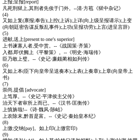
上报;呈报[report]
凡死刑狱上,其刑者先俟于门外。--清·方苞《狱中杂记》
(4)
又如上复(禀报;奉告);上控(上诉);上详(向上级呈报请示);上变
(向朝廷密告谋反叛乱事件);上功(呈报功劳);上言(进呈言辞)
(5)
进献,送上[present to one's superior]
上书谏寡人者,受中赏。--《战国策·齐策》
入都,即伏阙上《平黎策》。--《明史·海瑞传》
臣乃敢上璧。--《史记·廉颇蔺相如列传》
(6)
又如上本(臣下向皇帝呈送奏本);上表(上奏章);上章(向皇帝上
书)
(7)
崇尚,提倡 [advocate]
上笃厚。--《史记·平津侯主父传》
治天下者审所上而已。--《汉书·匡衡传》
上慎旃哉!--《诗·魏风·陟岵》
上农除末,黔首是富。--《史记·秦始皇本纪》
(8)
上缴;交纳[pay]。如上印(上缴官印)
(9)