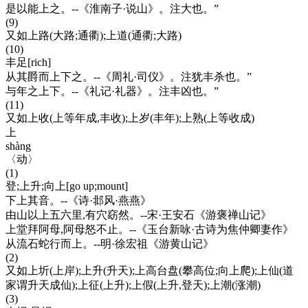
是以能上之。--《淮南子·说山》。注大也。”
(9)
又如上路(大路;通衢);上道(通衢;大路)
(10)
丰足[rich]
从其爵而上下之。--《周礼·司仪》。注犹丰杀也。”
与年之上下。--《礼记·礼器》。注丰凶也。”
(11)
又如上收(上等年成,丰收);上岁(丰年);上熟(上等收成)
上
shàng
〈动〉
(1)
登;上升;向上[go up;mount]
下上其音。--《诗·邶风·燕燕》
由山以上五六里,有穴窈然。--宋·王安石《游褒禅山记》
上堂拜阿母,阿母怒不止。--《玉台新咏·古诗为焦仲卿妻作》
从流石蛇行而上。--明·徐宏祖《游黄山记》
(2)
又如上圻(上岸);上升(升天);上高台盘(攀高位;向上爬);上仙(道
家谓升天成仙);上征(上升);上假(上升,登天);上潮(涨潮)
(3)