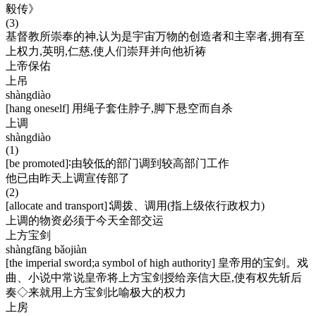
毅传》
(3)
基督教所崇奉的神,认为是宇宙万物的创造者和主宰者,拥有至
上权力,英明,仁慈,使人们崇拜并向他祈祷
上帝保佑
上吊
shàngdiào
[hang oneself] 用绳子套住脖子,脚下悬空而自杀
上调
shàngdiào
(1)
[be promoted]∶由较低的部门调到较高部门工作
他已由昨天上调宣传部了
(2)
[allocate and transport]∶调拨、调用(指上级依行政权力)
上调的物资必须于今天全部交运
上方宝剑
shàngfāng bǎojiàn
[the imperial sword;a symbol of high authority] 皇帝用的宝剑。戏
曲、小说中常说皇帝将上方宝剑授给亲信大臣,使有权先斩后
奏◇来就用上方宝剑比喻极大的权力
上房