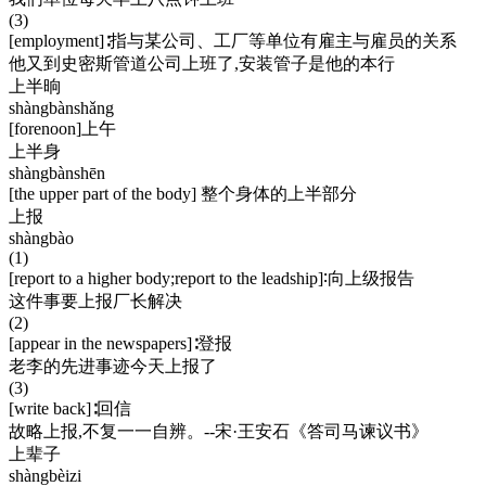
(3)
[employment]∶指与某公司、工厂等单位有雇主与雇员的关系
他又到史密斯管道公司上班了,安装管子是他的本行
上半晌
shàngbànshǎng
[forenoon]上午
上半身
shàngbànshēn
[the upper part of the body] 整个身体的上半部分
上报
shàngbào
(1)
[report to a higher body;report to the leadship]∶向上级报告
这件事要上报厂长解决
(2)
[appear in the newspapers]∶登报
老李的先进事迹今天上报了
(3)
[write back]∶回信
故略上报,不复一一自辨。--宋·王安石《答司马谏议书》
上辈子
shàngbèizi