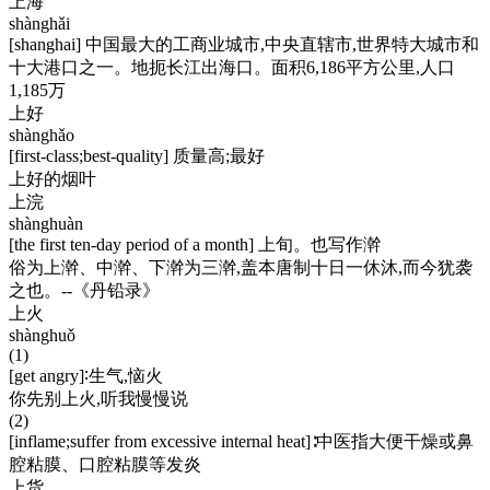
上海
shànghǎi
[shanghai] 中国最大的工商业城市,中央直辖市,世界特大城市和
十大港口之一。地扼长江出海口。面积6,186平方公里,人口
1,185万
上好
shànghǎo
[first-class;best-quality] 质量高;最好
上好的烟叶
上浣
shànghuàn
[the first ten-day period of a month] 上旬。也写作澣
俗为上澣、中澣、下澣为三澣,盖本唐制十日一休沐,而今犹袭
之也。--《丹铅录》
上火
shànghuǒ
(1)
[get angry]∶生气,恼火
你先别上火,听我慢慢说
(2)
[inflame;suffer from excessive internal heat]∶中医指大便干燥或鼻
腔粘膜、口腔粘膜等发炎
上货