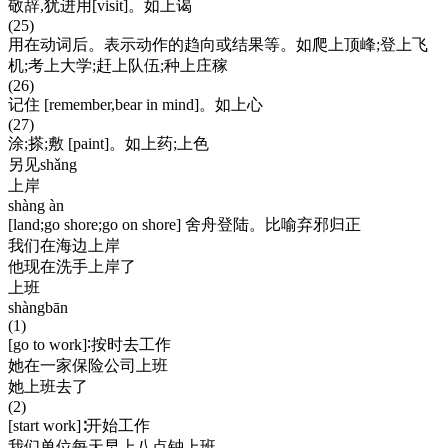
敬辞,犹进用[visit]。如上谒
(25)
用在动词后。表示动作的趋向或结果等。如爬上顶峰;登上飞
机;考上大学;赶上队伍;种上庄稼
(26)
记住 [remember,bear in mind]。如上心
(27)
涂;搽;敷 [paint]。如上药;上色
另见shǎng
上岸
shàng àn
[land;go shore;go on shore] 舍舟登陆。比喻弃邪归正
我们在海边上岸
他现在洗手上岸了
上班
shàngbān
(1)
[go to work]∶按时去工作
她在一家保险公司上班
她上班去了
(2)
[start work]∶开始工作
我们单位每天早上八点钟上班