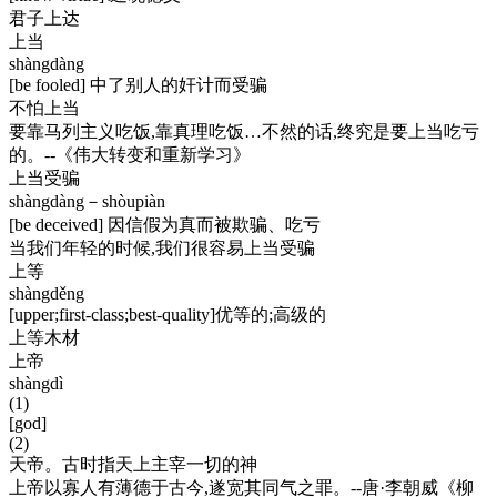
君子上达
上当
shàngdàng
[be fooled] 中了别人的奸计而受骗
不怕上当
要靠马列主义吃饭,靠真理吃饭…不然的话,终究是要上当吃亏
的。--《伟大转变和重新学习》
上当受骗
shàngdàng－shòupiàn
[be deceived] 因信假为真而被欺骗、吃亏
当我们年轻的时候,我们很容易上当受骗
上等
shàngděng
[upper;first-class;best-quality]优等的;高级的
上等木材
上帝
shàngdì
(1)
[god]
(2)
天帝。古时指天上主宰一切的神
上帝以寡人有薄德于古今,遂宽其同气之罪。--唐·李朝威《柳