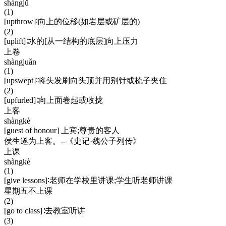
shàngjǔ
(1)
[upthrow]∶向上的位移(如岩层或矿层的)
(2)
[uplift]∶水的[从一结构的底层]向上压力
上卷
shàngjuǎn
(1)
[upswept]∶将头发刷向头顶并用别针或梳子夹住
(2)
[upfurled]∶向上面卷起或收拢
上客
shàngkè
[guest of honour] 上宾;尊贵的客人
侯生遂为上客。--《史记·魏公子列传》
上课
shàngkè
(1)
[give lessons]∶老师在学校里讲课;学生听老师讲课
星期五不上课
(2)
[go to class]∶去教室听讲
(3)