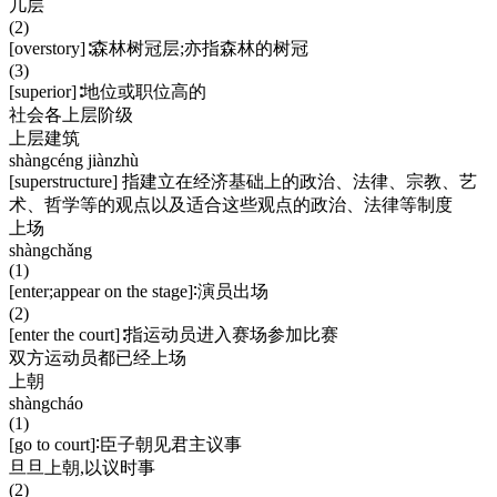
几层
(2)
[overstory]∶森林树冠层;亦指森林的树冠
(3)
[superior]∶地位或职位高的
社会各上层阶级
上层建筑
shàngcéng jiànzhù
[superstructure] 指建立在经济基础上的政治、法律、宗教、艺
术、哲学等的观点以及适合这些观点的政治、法律等制度
上场
shàngchǎng
(1)
[enter;appear on the stage]∶演员出场
(2)
[enter the court]∶指运动员进入赛场参加比赛
双方运动员都已经上场
上朝
shàngcháo
(1)
[go to court]∶臣子朝见君主议事
旦旦上朝,以议时事
(2)