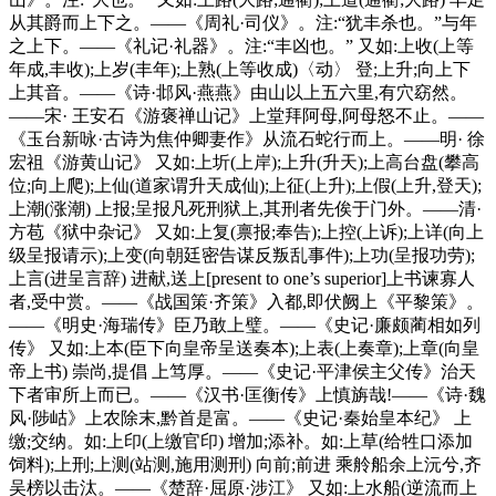
从其爵而上下之。——《周礼·司仪》。注:“犹丰杀也。”与年
之上下。——《礼记·礼器》。注:“丰凶也。” 又如:上收(上等
年成,丰收);上岁(丰年);上熟(上等收成)〈动〉 登;上升;向上下
上其音。——《诗·邶风·燕燕》由山以上五六里,有穴窈然。
——宋· 王安石《游褒禅山记》上堂拜阿母,阿母怒不止。——
《玉台新咏·古诗为焦仲卿妻作》从流石蛇行而上。——明· 徐
宏祖《游黄山记》 又如:上圻(上岸);上升(升天);上高台盘(攀高
位;向上爬);上仙(道家谓升天成仙);上征(上升);上假(上升,登天);
上潮(涨潮) 上报;呈报凡死刑狱上,其刑者先俟于门外。——清·
方苞《狱中杂记》 又如:上复(禀报;奉告);上控(上诉);上详(向上
级呈报请示);上变(向朝廷密告谋反叛乱事件);上功(呈报功劳);
上言(进呈言辞) 进献,送上[present to one’s superior]上书谏寡人
者,受中赏。——《战国策·齐策》入都,即伏阙上《平黎策》。
——《明史·海瑞传》臣乃敢上璧。——《史记·廉颇蔺相如列
传》 又如:上本(臣下向皇帝呈送奏本);上表(上奏章);上章(向皇
帝上书) 崇尚,提倡 上笃厚。——《史记·平津侯主父传》治天
下者审所上而已。——《汉书·匡衡传》上慎旃哉!——《诗·魏
风·陟岵》上农除末,黔首是富。——《史记·秦始皇本纪》 上
缴;交纳。如:上印(上缴官印) 增加;添补。如:上草(给牲口添加
饲料);上刑;上测(站测,施用测刑) 向前;前进 乘舲船余上沅兮,齐
吴榜以击汰。——《楚辞·屈原·涉江》 又如:上水船(逆流而上