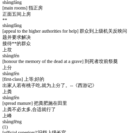
shàngfáng
[main rooms] 指正房
正面五间上房
**
shàngfǎng
[appeal to the higher authorities for help] 群众到上级机关反映问
题并要求解决
接待**的群众
上坟
shàngfén
[honour the memory of the dead at a grave] 到死者坟前祭奠
上分
shàngfèn
[first-class] 上等;好的
出家人若有桃子吃,就为上分了。--《西游记》
上粪
shàngfèn
[spread manure] 把粪肥施在田里
上粪不必太多,合适就行了
上峰
shàngfēng
(1)
[official superiors]∶旧指上级长官