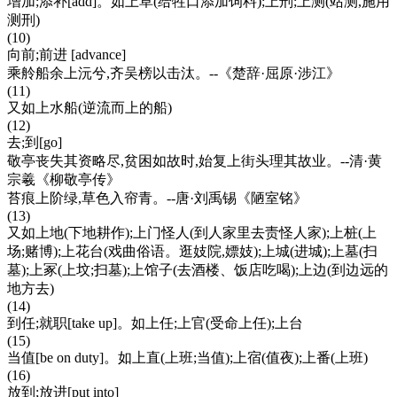
增加;添补[add]。如上草(给牲口添加饲料);上刑;上测(站测,施用
测刑)
(10)
向前;前进 [advance]
乘舲船余上沅兮,齐吴榜以击汰。--《楚辞·屈原·涉江》
(11)
又如上水船(逆流而上的船)
(12)
去;到[go]
敬亭丧失其资略尽,贫困如故时,始复上街头理其故业。--清·黄
宗羲《柳敬亭传》
苔痕上阶绿,草色入帘青。--唐·刘禹锡《陋室铭》
(13)
又如上地(下地耕作);上门怪人(到人家里去责怪人家);上桩(上
场;赌博);上花台(戏曲俗语。逛妓院,嫖妓);上城(进城);上墓(扫
墓);上冢(上坟;扫墓);上馆子(去酒楼、饭店吃喝);上边(到边远的
地方去)
(14)
到任;就职[take up]。如上任;上官(受命上任);上台
(15)
当值[be on duty]。如上直(上班;当值);上宿(值夜);上番(上班)
(16)
放到;放进[put into]