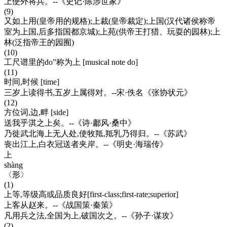
上使外将兵。--《史记·陈涉世家》
(9)
又如上用(皇帝用的规格);上裁(皇帝裁定);上国(汉代诸侯称帝
室为上国,后多指国都京城);上苑(供帝王打猎、玩耍的园林);上
林(泛指帝王的园囿)
(10)
工尺谱里的do”称为上 [musical note do]
(11)
时间,时候 [time]
三岁上读得书,五岁上属得对。--宋·佚名《张协状元》
(12)
方位词,边,畔 [side]
送我乎淇之上矣。--《诗·鄘风·桑中》
乃徙武北海上无人处,使牧羝,羝乳乃得归。--《苏武》
丧出江上,白衣冠送者夹岸。--《明史·海瑞传》
上
shàng
〈形〉
(1)
上等,等级高或品质良好[first-class;first-rate;superior]
上客从赵来。--《战国策·秦策》
凡用兵之法,全国为上,破国次之。--《孙子·谋攻》
(2)