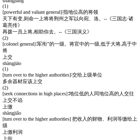
shàngjiàng
(1)
[powerful and valiant general]∶指地位高的将领
天下有变,则命一上将将荆州之军以向宛、洛。--《三国志·诸
葛亮传》
再拨一员上将,相助你去。--《三国演义》
(2)
[colonel general]∶军衔”的一级。将官中的一级,低于大将,高于中
将
上交
shàngjiāo
(1)
[turn over to the higher authorities]∶交给上级单位
多余器材应该上交
(2)
[seek connections in high places]∶地位低的人同地位高的人交往
上交不谄
上缴
shàngjiǎo
[turn over to the higher authorities] 把收入的财物、利润等缴给上
级
上缴利润
上街