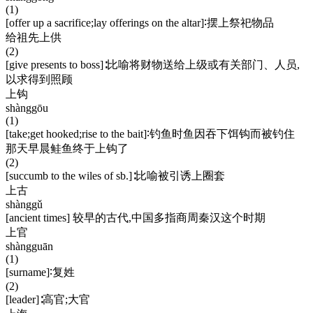
(1)
[offer up a sacrifice;lay offerings on the altar]∶摆上祭祀物品
给祖先上供
(2)
[give presents to boss]∶比喻将财物送给上级或有关部门、人员,
以求得到照顾
上钩
shànggōu
(1)
[take;get hooked;rise to the bait]∶钓鱼时鱼因吞下饵钩而被钓住
那天早晨鲑鱼终于上钩了
(2)
[succumb to the wiles of sb.]∶比喻被引诱上圈套
上古
shànggǔ
[ancient times] 较早的古代,中国多指商周秦汉这个时期
上官
shàngguān
(1)
[surname]∶复姓
(2)
[leader]∶高官;大官