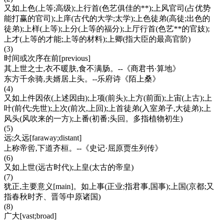
又如上色(上等;高级);上行首(色艺俱佳的**);上风官司(占优势
能打赢的官司);上庠(古代的大学;太学);上色徒弟(高徒;出色的
徒弟);上样(上等);上分(上等的福分);上厅行首(色艺**的官妓);
上才(上等的才能;上等的材料);上卿(指大臣的最高官阶)
(3)
时间或次序在前[previous]
其上世之士,衣不暖肤,食不满肠。--《商君书·算地》
东方千余骑,夫婿居上头。--乐府诗《陌上桑》
(4)
又如上件因依(上述因由);上项(前头);上方(前面);上宙(上古);上
叶(前代;先世);上次(前次,上回);上首徒弟(入室弟子,大徒弟);上
风头(风吹来的一方);上番(初番;头回。多指植物初生)
(5)
远;久远[faraway;distant]
上称帝喾,下道齐桓。--《史记·屈原贾生列传》
(6)
又如上世(远古时代);上皇(太古的帝皇)
(7)
犹正,主要意义[main]。如上事(正业;指君事,国事);上国(京都;又
指春秋时齐、晋等中原诸国)
(8)
广大[vast;broad]