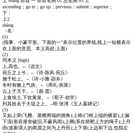
上 shang 部首 一 部首笔画 01 总笔画 03 上
ascending；go to；go up；previous；submit；superior；
下；
上2
shàng
〈名〉
(1)
(指事。小篆字形。下面的一”表示位置的界线,线上一短横表示
在上面的意思。本义高处;上面)
(2)
同本义 [high]
上,高也。--《说文》
宛丘之上兮。--《诗·陈风·宛丘》
施于松上。--《诗·小雅·顁弁》
冬时有嗽上气疾。--《周礼·疾医》
云上于天干。--《易·需》
上食埃土,下饮黄泉。--《荀子·劝学》
列其姓名于大堤之上。--明·张溥《五人墓碑记》
(3)
又如上荣(飞檐。屋檐两端的挑角);上柽(门框上端的横梁);上漏
下湿(形容屋舍破旧,不蔽风雨);上网(系在箭靶上方的绳子);上丹
田(道家谓人的两眉之间为上丹田);上下肩(上边和下边,也指左