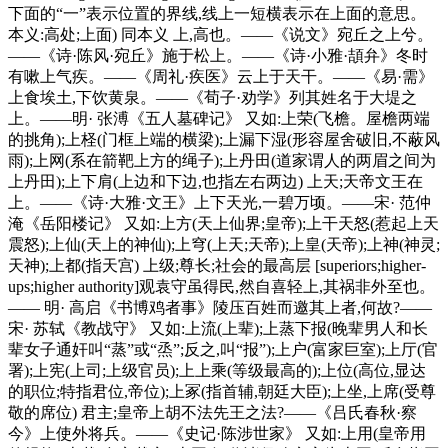
下面的“一”表示位置的界线,线上一短横表示在上面的意思。
本义:高处;上面) 同本义 上,高也。——《说文》宛丘之上兮。
——《诗·陈风·宛丘》施于松上。——《诗·小雅·頡弁》冬时
有嗽上气疾。——《周礼·疾医》云上于天干。——《易·需》
上食埃土,下饮黄泉。——《荀子·劝学》列其姓名于大堤之
上。——明· 张溥《五人墓碑记》 又如:上荣(飞檐。屋檐两端
的挑角);上柽(门框上端的横梁);上漏下湿(形容屋舍破旧,不蔽风
雨);上网(系在箭靶上方的绳子);上丹田(道家谓人的两眉之间为
上丹田);上下肩(上边和下边,也指左右两边) 上天;天帝文王在
上。——《诗·大雅·文王》上下天光,一碧万顷。——宋· 范仲
淹《岳阳楼记》 又如:上方(天上仙界;皇帝);上干天怒(惹起上天
震怒);上仙(天上的神仙);上穹(上天;天帝);上皇(天帝);上神(神灵;
天神);上都(指天宫) 上级;尊长;社会的最高层 [superiors;higher-
ups;higher authority]观袁守虽得民,然自喜轻上,其祸非外至也。
—— 明· 高启《书博鸡者事》陵压百姓而邀其上者,何故?——
宋· 苏轼《教战守》 又如:上流(上辈);上蒸下报(晚辈男人和长
辈女子通奸叫“蒸”或“烝”;反之,叫“报”);上户(富家巨室);上厅(官
署);上宪(上司;上级官员);上上乘(等级最高的);上位(高位,显达
的职位;特指君位,帝位);上冢(指首辅,朝廷大臣);上坐,上席(受尊
敬的席位) 君主;皇帝上胡不法先王之法?——《吕氏春秋·察
今》上使外将兵。——《史记·陈涉世家》 又如:上用(皇帝用