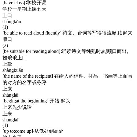
[have class]∶学校开课
学校一星期上课五天
上口
shàngkǒu
(1)
[be able to read aloud fluently]∶诗文、台词等写得很流畅,读起来
顺口
(2)
[be suitable for reading aloud]∶诵读诗文等纯熟时,能顺口而出。
如琅琅上口
上款
shàngkuǎn
[the name of the recipient] 在给人的信件、礼品、书画等上面写
的对方的名字或称呼
上来
shànglái
[begin;at the beginning] 开始;起头
上来先少说话
上来
shànglái
(1)
[up to;come up]∶从低处到高处