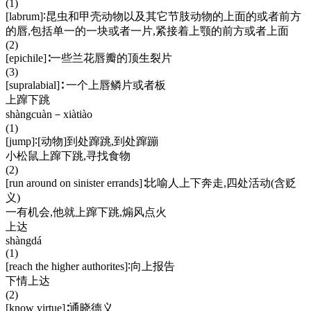
(1)
[labrum]∶昆虫和甲壳动物以及其它节肢动物的上面的或者前方
的唇,包括单一的一块或者一片,紧接着上颚的前方或者上面
(2)
[epichile]∶一些兰花唇瓣的顶生裂片
(3)
[supralabial]∶ 一个上唇鳞片或者板
上蹿下跳
shàngcuàn－xiàtiào
(1)
[jump]∶[动物]到处蹿跳,到处蹿蹦
小松鼠上蹿下跳,寻找食物
(2)
[run around on sinister errands]∶比喻人上下奔走,四处活动(含贬
义)
一有机会,他就上蹿下跳,煽风点火
上达
shàngdá
(1)
[reach the higher authorites]∶向上报告
下情上达
(2)
[know virtue]∶通晓德义