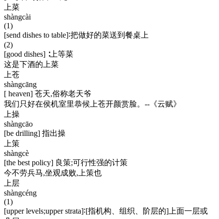
上菜
shàngcài
(1)
[send dishes to table]∶把做好的菜送到餐桌上
(2)
[good dishes] ∶上等菜
这是下酒的上菜
上苍
shàngcāng
[ heaven] 苍天,俗称老天爷
我们只好在侯机室里恭候上苍开颜赏脸。--《云赋》
上操
shàngcāo
[be drilling] 指出操
上策
shàngcè
[the best policy] 良策;可行性强的计策
今不劳兵马,坐观成败,上策也
上层
shàngcéng
(1)
[upper levels;upper strata]∶[指机构、组织、阶层的]上面一层或