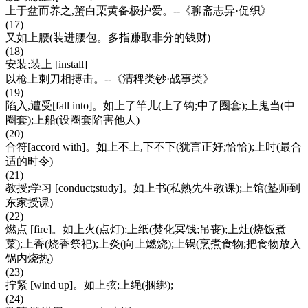
上于盆而养之,蟹白栗黄备极护爱。--《聊斋志异·促织》
(17)
又如上腰(装进腰包。多指赚取非分的钱财)
(18)
安装;装上 [install]
以枪上刺刀相搏击。--《清稗类钞·战事类》
(19)
陷入,遭受[fall into]。如上了竿儿(上了钩;中了圈套);上鬼当(中
圈套);上船(设圈套陷害他人)
(20)
合符[accord with]。如上不上,下不下(犹言正好;恰恰);上时(最合
适的时令)
(21)
教授;学习 [conduct;study]。如上书(私熟先生教课);上馆(塾师到
东家授课)
(22)
燃点 [fire]。如上火(点灯);上纸(焚化冥钱;吊丧);上灶(烧饭煮
菜);上香(烧香祭祀);上炎(向上燃烧);上锅(烹煮食物;把食物放入
锅内烧热)
(23)
拧紧 [wind up]。如上弦;上绳(捆绑);
(24)