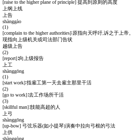
[raise to the higher plane of principle] 提高到原则的高度
上纲上线
上告
shànggào
(1)
[complain to the higher authorities]∶原指向天呼吁,诉之于上帝。
现指向上级机关或司法部门告状
越级上告
(2)
[report]∶向上级报告
上工
shànggōng
(1)
[start work]∶指雇工第一天去雇主那里干活
(2)
[go to work]∶去工作场所干活
(3)
[skillful man]∶技能高超的人
上弓
shànggōng
[up-bow] 弓弦乐器(如小提琴)演奏中拉向弓根的弓法
上供
shànggòng