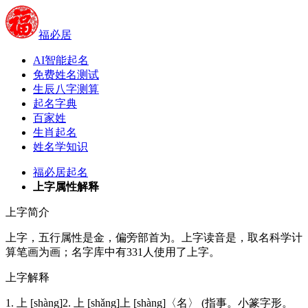
福必居
AI智能起名
免费姓名测试
生辰八字测算
起名字典
百家姓
生肖起名
姓名学知识
福必居起名
上字属性解释
上字简介
上字，五行属性是金，偏旁部首为。上字读音是，取名科学计
算笔画为画；名字库中有331人使用了上字。
上字解释
1. 上 [shàng]2. 上 [shǎng]上 [shàng]〈名〉 (指事。小篆字形。