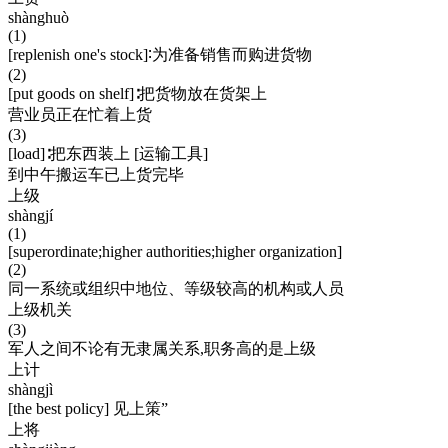
shànghuò
(1)
[replenish one's stock]∶为准备销售而购进货物
(2)
[put goods on shelf]∶把货物放在货架上
营业员正在忙着上货
(3)
[load]∶把东西装上 [运输工具]
到中午搬运车已上货完毕
上级
shàngjí
(1)
[superordinate;higher authorities;higher organization]
(2)
同一系统或组织中地位、等级较高的机构或人员
上级机关
(3)
军人之间不论有无隶属关系,职务高的是上级
上计
shàngjì
[the best policy] 见上策”
上将