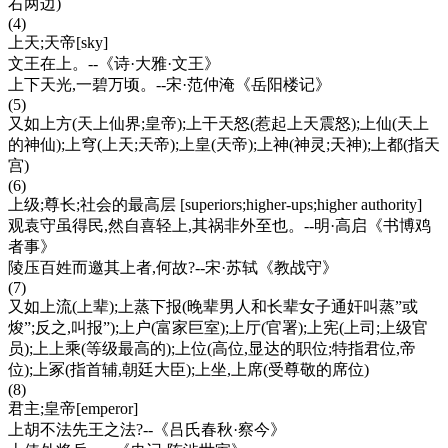
右两边)
(4)
上天;天帝[sky]
文王在上。--《诗·大雅·文王》
上下天光,一碧万顷。--宋·范仲淹《岳阳楼记》
(5)
又如上方(天上仙界;皇帝);上干天怒(惹起上天震怒);上仙(天上
的神仙);上穹(上天;天帝);上皇(天帝);上神(神灵;天神);上都(指天
宫)
(6)
上级;尊长;社会的最高层 [superiors;higher-ups;higher authority]
观袁守虽得民,然自喜轻上,其祸非外至也。--明·高启《书博鸡
者事》
陵压百姓而邀其上者,何故?--宋·苏轼《教战守》
(7)
又如上流(上辈);上蒸下报(晚辈男人和长辈女子通奸叫蒸”或
焌”;反之,叫报”);上户(富家巨室);上厅(官署);上宪(上司;上级官
员);上上乘(等级最高的);上位(高位,显达的职位;特指君位,帝
位);上冢(指首辅,朝廷大臣);上坐,上席(受尊敬的席位)
(8)
君主;皇帝[emperor]
上胡不法先王之法?--《吕氏春秋·察今》