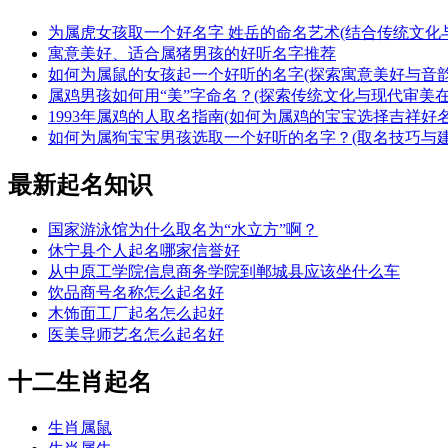
为属虎女孩取一个好名字 姓岳的命名艺术(结合传统文化
寓意美好、适合属猪男孩的好听名字推荐
如何为属鼠的女孩起一个好听的名字(探索寓意美好与音韵
属鸡男孩如何用“美”字命名？(探索传统文化与现代审美
1993年属鸡的人取名指南(如何为属鸡的宝宝选择吉祥好名
如何为属狗宝宝男孩选取一个好听的名字？(取名技巧与
最新起名知识
国家游泳馆为什么取名为“水立方”啊？
休宁县个人起名哪家信誉好
从中原工学院信息商务学院到郸城县应该坐什么车
饮品商号名称怎么起名好
木饰面工厂起名怎么起好
医美导师艺名怎么起名好
十二生肖起名
生肖属鼠