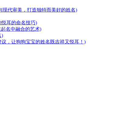
与现代审美，打造独特而美好的姓名)
悦耳的命名技巧)
在起名中融合的艺术)
)
建议，让狗狗宝宝的姓名既吉祥又悦耳！)