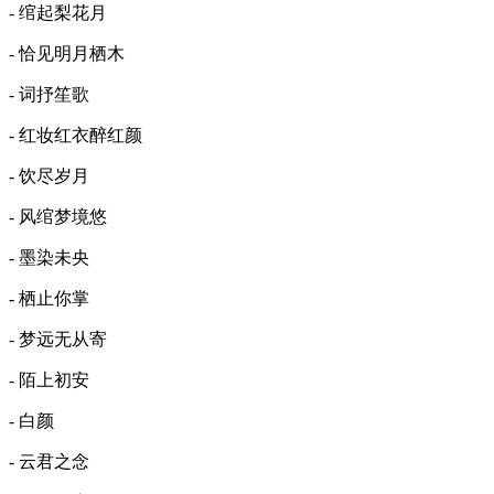
- 绾起梨花月
- 恰见明月栖木
- 词抒笙歌
- 红妆红衣醉红颜
- 饮尽岁月
- 风绾梦境悠
- 墨染未央
- 栖止你掌
- 梦远无从寄
- 陌上初安
- 白颜
- 云君之念