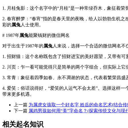
1. 月桂兔影：这个名字中的“月桂”是一种常绿乔木，象征着荣
2. 春宵醉梦：“春宵”指的是春天里的夜晚，给人以勃勃生
彩的
属兔
人士使用。
# 1987年
属兔
能聚钱财的微信网名
对于出生于1987年的
属兔
人来说，选择一个合适的微信网名不
1. 招财猫：这个名称既包含了招财进宝的美好愿望，又带有
2. 川页：乍一看可能觉得只是简单的两个字组合，但实际上
3. 常青：象征着四季如春、永不凋谢的状态，代表着繁荣昌
4. 爱笑：俗话说得好，“爱笑的人运气不会太差”。选择这
带来更多机遇。
上一篇
为属虎女孩取一个好名字 姓岳的命名艺术(结合
下一篇
属鸡男孩如何用“美”字命名？(探索传统文化与现
相关起名知识