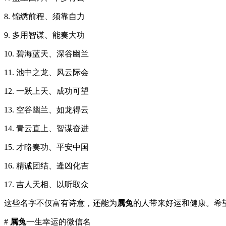
8. 锦绣前程、须靠自力
9. 多用智谋、能奏大功
10. 碧海蓝天、深谷幽兰
11. 池中之龙、风云际会
12. 一跃上天、成功可望
13. 空谷幽兰、如龙得云
14. 青云直上、智谋奋进
15. 才略奏功、平安中国
16. 精诚团结、逄凶化吉
17. 吉人天相、以听取众
这些名字不仅富有诗意，还能为
属兔
的人带来好运和健康。希
#
属兔
一生幸运的微信名