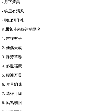
- 月下箫棠
- 笑里有清风
- 聘山河作礼
#
属兔
带来好运的网名
1. 吉祥财子
2. 佳偶天成
3. 静芳草春
4. 盛世福康
5. 腰缠万贯
6. 岁月韵味
7. 花好月圆
8. 凤鸣朝阳