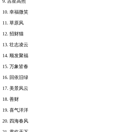
9. 吉星高照
10. 幸福微笑
11. 草原风
12. 招财猫
13. 壮志凌云
14. 顺发聚福
15. 万象皆春
16. 回依旧绿
17. 美景风云
18. 善财
19. 喜气洋洋
20. 四海春风
21. 君临天下